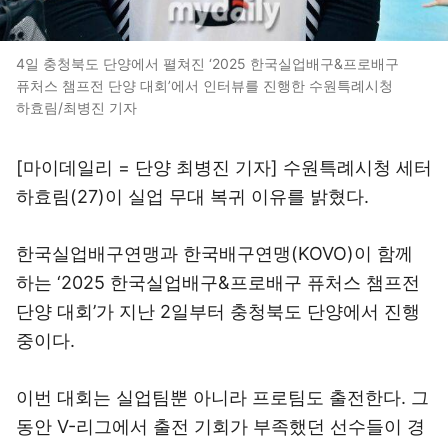
4일 충청북도 단양에서 펼쳐진 ‘2025 한국실업배구&프로배구
퓨처스 챔프전 단양 대회’에서 인터뷰를 진행한 수원특례시청
하효림/최병진 기자
[마이데일리 = 단양 최병진 기자] 수원특례시청 세터
하효림(27)이 실업 무대 복귀 이유를 밝혔다.
한국실업배구연맹과 한국배구연맹(KOVO)이 함께
하는 ‘2025 한국실업배구&프로배구 퓨처스 챔프전
단양 대회’가 지난 2일부터 충청북도 단양에서 진행
중이다.
이번 대회는 실업팀뿐 아니라 프로팀도 출전한다. 그
동안 V-리그에서 출전 기회가 부족했던 선수들이 경