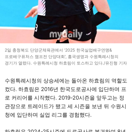
2일 충청북도 단양군체육관에서 '2025 한국실업배구연맹&
프로배구퓨처스 챔프전 단양대회', 흥국생명과 수원특례시청의
경기가 열렸다. 수원특례시청 하효림이 토스하고 있다./유진형 기자
수원특례시청의 상승세에는 돌아온 하효림의 역할도
컸다. 하효림은 2016년 한국도로공사에 입단하며 프
로 커리어를 시작했다. 2019-20시즌을 앞두고는 정
관장으로 트레이드가 됐고 세 시즌을 보낸 뒤 수원시
청에 입단하며 실업 리그를 경험했다.
하효림은 2024-25시즌에 도로공사로 복귀하며 8년