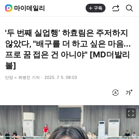
공유하기
통합검색
마이데일리
구독
'두 번째 실업행’ 하효림은 주저하지
않았다, "배구를 더 하고 싶은 마음...
프로 꿈 접은 건 아니야" [MD더발리
볼]
단양 = 최병진 기자
2025. 7. 5. 08:03
번역 설정
글씨크기 조절하기
이미지 크게 보기