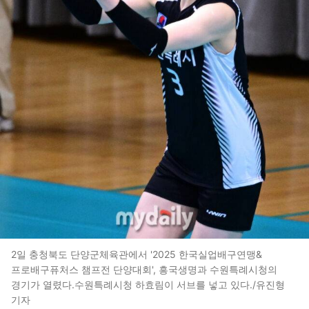
2일 충청북도 단양군체육관에서 '2025 한국실업배구연맹&
프로배구퓨처스 챔프전 단양대회', 흥국생명과 수원특례시청의
경기가 열렸다.수원특례시청 하효림이 서브를 넣고 있다./유진형
기자