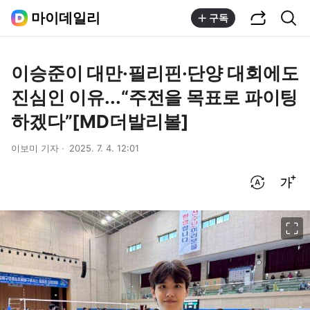
공유하기
통합검색
마이데일리
구독
이승준이 대만·필리핀·단양 대회에도
진심인 이유...“주전을 목표로 파이팅
하겠다”[MD더발리볼]
이보미 기자
2025. 7. 4. 12:01
번역 설정
글씨크기 조절하기
이미지 크게 보기