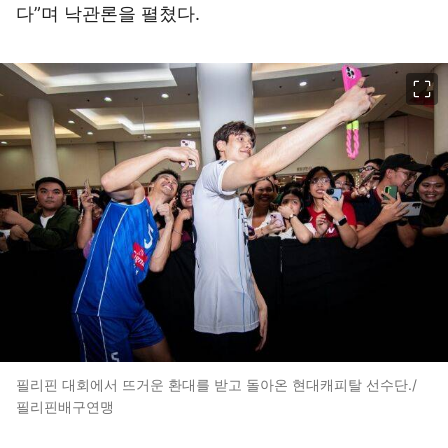
다”며 낙관론을 펼쳤다.
이미지 크게 보기
필리핀 대회에서 뜨거운 환대를 받고 돌아온 현대캐피탈 선수단./
필리핀배구연맹