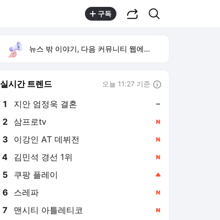
공유하기
검색
구독
뉴스 밖 이야기, 다음 커뮤니티 웹에서 보기
실시간 트렌드
오늘 11:27 기준
툴팁보기
1
지안 엄정욱 결혼
,유지
2
삼프로tv
,신규
3
이강인 AT 데뷔전
,신규
4
김민석 경선 1위
,신규
5
쿠팡 플레이
,상승
6
스레파
,신규
7
맨시티 아틀레티코
,신규