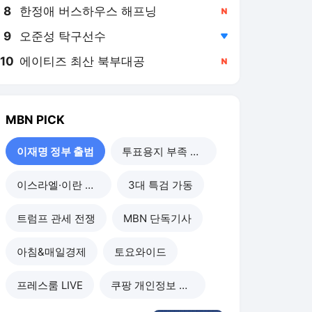
8
한정애 버스하우스 해프닝
,신규
9
오준성 탁구선수
,하락
10
에이티즈 최산 북부대공
,신규
MBN
PICK
이재명 정부 출범
투표용지 부족 사태
이스라엘·이란 전쟁
3대 특검 가동
트럼프 관세 전쟁
MBN 단독기사
아침&매일경제
토요와이드
프레스룸 LIVE
쿠팡 개인정보 유출