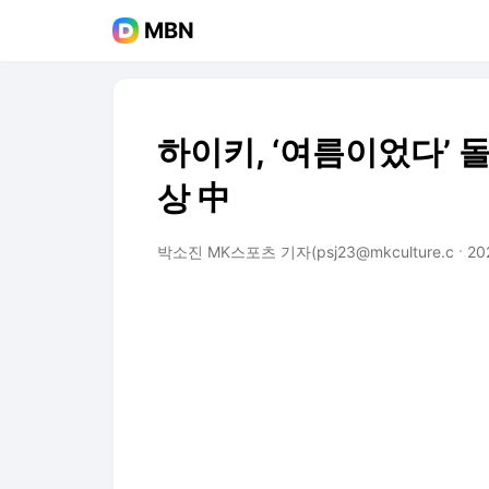
MBN
하이키, ‘여름이었다’ 
상 中
박소진 MK스포츠 기자(psj23@mkculture.c
202