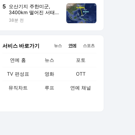
5
오산기지 주한미군,
3400km 떨어진 서태평
양 섬나라서 미사일 훈
38분 전
련
서비스 바로가기
뉴스
연예
스포츠
연예 홈
뉴스
포토
TV 편성표
영화
OTT
뮤직차트
루프
연예 채널