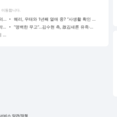
 이동합니다.
“최초 유포자 고소”…송하윤, 1년만 학폭 의혹 전면 부인
혜리, 우태와 1년째 열애 중? “사생활 확인 불가”
이경규, ‘약물운전’ 소환 조사 “공황장애 약 먹고 운전”
“명백한 무고”…김수현 측, 故김새론 유족·가세연 추가 고소
BTS 슈가, ‘역대 최고’ 50억 기부…‘민윤기 치료센터’ 세운다
서비스 약관/정책