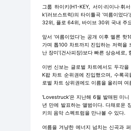
그룹 하이키(H1-KEY, 서이·리이나·휘서·
k’(러브스트럭)의 타이틀곡 ‘여름이었다’는
32위, 플로 64위, 바이브 30위 국내 주
앞서 ‘여름이었다’는 공개 이후 멜론 핫
가며 톱100 차트까지 진입하는 저력을 
난 장미’(건사피장)보다 빠른 상승세로, 
이번 신보는 글로벌 차트에서도 두각을 
K팝 차트 순위권에 진입했으며, 수록곡
로벌 차트 상위권에도 이름을 올리며 여
‘Lovestruck’은 지난해 6월 발매된 미니 
년 만에 발표하는 앨범이다. 다채로운 
키의 음악 스펙트럼을 만나볼 수 있다.
여름을 겨냥한 에너지 넘치는 신곡과 퍼