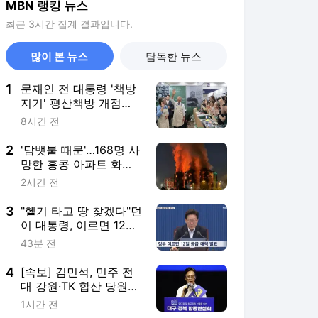
MBN 랭킹 뉴스
최근 3시간 집계 결과입니다.
많이 본 뉴스
탐독한 뉴스
1
문재인 전 대통령 '책방
지기' 평산책방 개점
1200일 "63만 명 다녀
8시간 전
가"
2
'담뱃불 때문'…168명 사
망한 홍콩 아파트 화재,
조사 결과 발표
2시간 전
3
"헬기 타고 땅 찾겠다"던
이 대통령, 이르면 12일
공급 대책 발표
43분 전
4
[속보] 김민석, 민주 전
대 강원·TK 합산 당원투
표서 승리
1시간 전