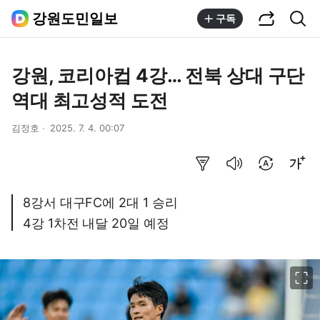
공유하기
통합검색
강원도민일보
구독
강원, 코리아컵 4강… 전북 상대 구단
역대 최고성적 도전
김정호
2025. 7. 4. 00:07
요약보기
음성으로 듣기
번역 설정
글씨크기 조절하기
8강서 대구FC에 2대 1 승리
4강 1차전 내달 20일 예정
이미지 크게 보기