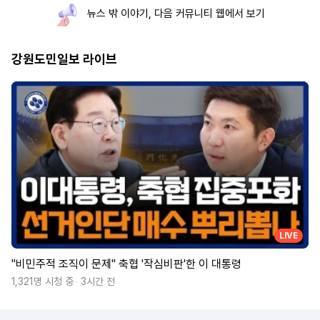
뉴스 밖 이야기, 다음 커뮤니티 웹에서 보기
강원도민일보 라이브
LIVE
"비민주적 조직이 문제" 축협 '작심비판'한 이 대통령
1,321명 시청 중
3시간 전