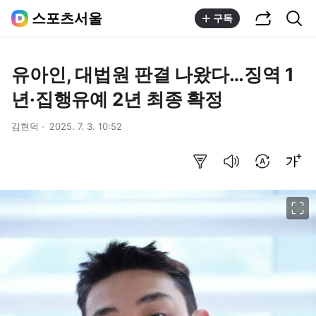
공유하기
통합검색
스포츠서울
구독
유아인, 대법원 판결 나왔다…징역 1
년·집행유예 2년 최종 확정
김현덕
2025. 7. 3. 10:52
요약보기
음성으로 듣기
번역 설정
글씨크기 조절하기
이미지 크게 보기