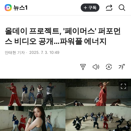
공유하기
통합검색
뉴스1
구독
올데이 프로젝트, '페이머스' 퍼포먼
스 비디오 공개…파워풀 에너지
안태현 기자
2025. 7. 3. 10:49
요약보기
음성으로 듣기
번역 설정
글씨크기 조절하기
이미지 크게 보기