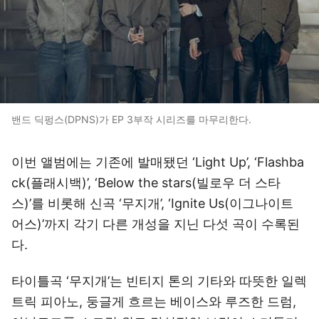
밴드 딕펑스(DPNS)가 EP 3부작 시리즈를 마무리한다.
이번 앨범에는 기존에 발매됐던 ‘Light Up’, ‘Flashba
ck(플래시백)’, ‘Below the stars(빌로우 더 스타
스)’를 비롯해 신곡 ‘무지개’, ‘Ignite Us(이그나이트
어스)’까지 각기 다른 개성을 지닌 다섯 곡이 수록된
다.
타이틀곡 ‘무지개’는 빈티지 톤의 기타와 따뜻한 일렉
트릭 피아노, 둥글게 흐르는 베이스와 루즈한 드럼,