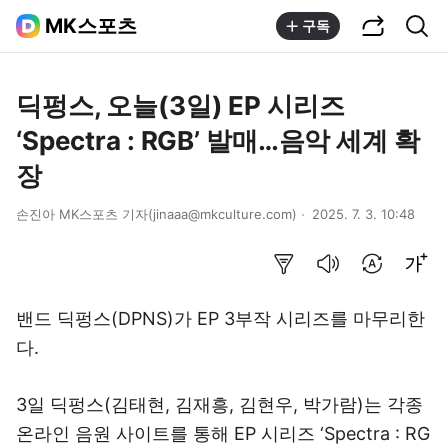
공유하기
통합검색
MK스포츠
구독
딕펑스, 오늘(3일) EP 시리즈
‘Spectra : RGB’ 발매…음악 세계 확
장
손진아 MK스포츠 기자(jinaaa@mkculture.com)
2025. 7. 3. 10:48
요약보기
음성으로 듣기
번역 설정
글씨크기 조절하기
밴드 딕펑스(DPNS)가 EP 3부작 시리즈를 마무리한
다.
3일 딕펑스(김태현, 김재흥, 김현우, 박가람)는 각종
온라인 음원 사이트를 통해 EP 시리즈 ‘Spectra : RG