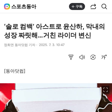
공유하기
통합검색
스포츠동아
구독
‘솔로 컴백’ 아스트로 윤산하, 막내의
성장 짜릿해…거친 라이더 변신
정희연 동아닷컴 기자
2025. 7. 3. 10:47
요약보기
음성으로 듣기
번역 설정
글씨크기 조절하기
[동아닷컴]
이미지 크게 보기