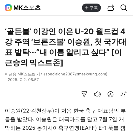
공유하기
통합검색
MK스포츠
구독
‘골든볼’ 이강인 이은 U-20 월드컵 4
강 주역 ‘브론즈볼’ 이승원, 첫 국가대
표 발탁···“내 이름 알리고 싶다” [이
근승의 믹스트존]
이근승 MK스포츠 기자(specialone2387@maekyung.com)
2025. 7. 2. 06:57
요약보기
음성으로 듣기
번역 설정
글씨크기 조절하기
이승원(22·김천상무)이 처음 한국 축구 대표팀의 부
름을 받았다. 이승원은 태극마크를 달고 7월 7일 개
막하는 2025 동아시아축구연맹(EAFF) E-1 풋볼 챔