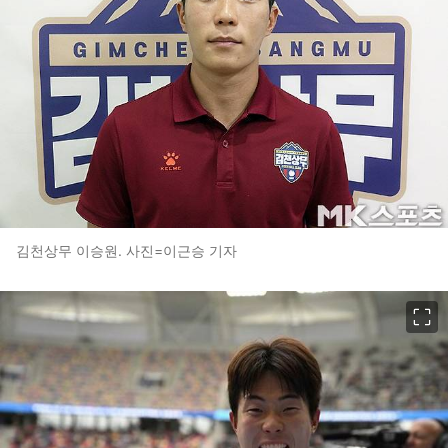
김천상무 이승원. 사진=이근승 기자
이미지 크게 보기