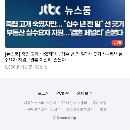
LIVE
[뉴스룸] 축협 고개 숙였지만…"십수 년 전 일" 선 긋기 / 부동산 실
수요자 지원…'결혼 페널티' 손본다
2,280명 시청 중
32분 전
로그인
PC화면
전체보기
다음뉴스 서비스안내
24시간 뉴스센터
공지사항
기사배열책임자 : 임광욱
청소년보호책임자 : 이호원
ⓒ Daum Corp.