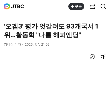
공유하기
통합검색
JTBC
구독
'오겜3' 평가 엇갈려도 93개국서 1
위…황동혁 "나름 해피엔딩"
강나현 기자
2025. 7. 1. 21:02
번역 설정
글씨크기 조절하기