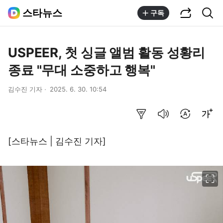
공유하기
통합검색
스타뉴스
구독
USPEER, 첫 싱글 앨범 활동 성황리
종료 "무대 소중하고 행복"
김수진 기자
2025. 6. 30. 10:54
요약보기
음성으로 듣기
번역 설정
글씨크기 조절하기
[스타뉴스 | 김수진 기자]
이미지 크게 보기