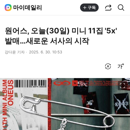
공유하기
통합검색
마이데일리
구독
원어스, 오늘(30일) 미니 11집 '5x'
발매…새로운 서사의 시작
강다윤 기자
2025. 6. 30. 10:53
번역 설정
글씨크기 조절하기
이미지 크게 보기