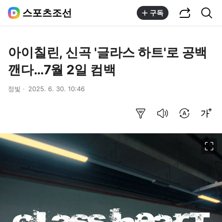
공유하기
통합검색
스포츠조선
구독
아이칠린, 신곡 '글라스 하트'로 공백
깬다…7월 2일 컴백
정빛
2025. 6. 30. 10:46
요약보기
음성으로 듣기
번역 설정
글씨크기 조절하기
이미지 크게 보기