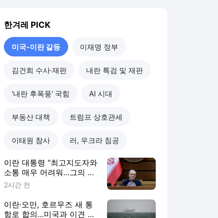
한겨레
PICK
미국-이란 갈등
이재명 정부
김건희 수사·재판
내란 특검 및 재판
'내란 후폭풍' 국힘
AI 시대
부동산 대책
트럼프 상호관세
이태원 참사
러, 우크라 침공
이란 대통령 “최고지도자와
소통 매우 어려워…그의 존
재, 매우 큰 힘”
2시간 전
이란·오만, 호르무즈 새 통
항로 합의…미국과 이견 탓