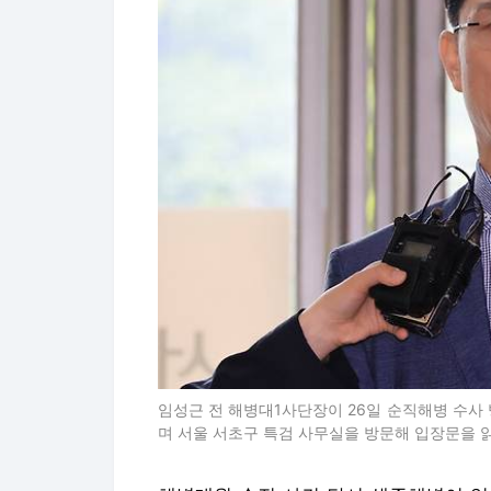
임성근 전 해병대1사단장이 26일 순직해병 수사
며 서울 서초구 특검 사무실을 방문해 입장문을 