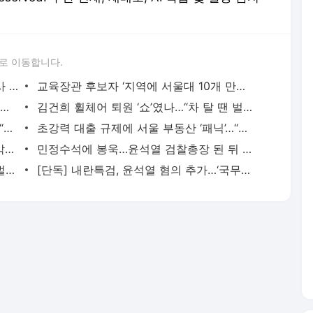
로 이동합니다.
내란 특검 “윤석열 쪽 허위사실 유포 ‘수사 방해’…법에 따라 수사 착수”
교육장관 후보자 ‘지역에 서울대 10개 만들기’ 제안한 이진숙
조국 “갑자기 검찰 개혁 찬동하며 접근하는 검사를 경계해야”
김건희 휠체어 퇴원 ‘쇼’였나…“차 탈 땐 벌떡” “집에선 걸어다녀”
나경원, 알찬 김밥 차려놓고 ‘웰빙 농성’…“자기정치병에 약 없다”
초강력 대출 규제에 서울 부동산 ‘패닉’…“급등 지역 조정 있을 듯”
국힘 “정은경·김경수 부적격…의원 줄입각은 권력 사조직화”
민정수석에 봉욱…윤석열 검찰총장 된 뒤 검찰 떠난 기획통
김건희 휠체어 퇴원 ‘쇼’였나…“차 탈 땐 벌떡” “집에선 걸어다녀”
[단독] 내란특검, 윤석열 혐의 추가…‘국무위원에 직권남용’ 수사 중