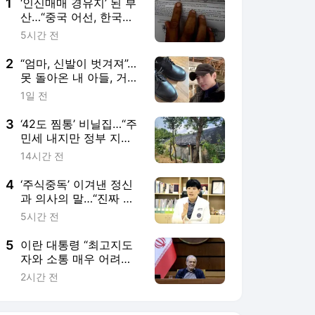
1
‘인신매매 경유지’ 된 부
산…“중국 어선, 한국에
불법감금 외주화”
5시간 전
2
“엄마, 신발이 벗겨져”…
못 돌아온 내 아들, 거실
쪽으로 새 구두 놔뒀어
1일 전
3
‘42도 찜통’ 비닐집…“주
민세 내지만 정부 지원
없어” 한숨 [현장]
14시간 전
4
‘주식중독’ 이겨낸 정신
과 의사의 말…“진짜 무
서운 건 불안에 무너진
5시간 전
뇌” [건강한겨레]
5
이란 대통령 “최고지도
자와 소통 매우 어려
워…그의 존재, 매우 큰
2시간 전
힘”