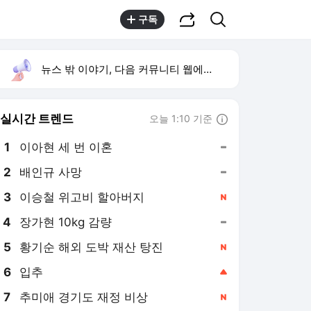
공유하기
검색
구독
뉴스 밖 이야기, 다음 커뮤니티 웹에서 보기
실시간 트렌드
오늘 1:10 기준
툴팁보기
1
이아현 세 번 이혼
,유지
2
배인규 사망
,유지
3
이승철 위고비 할아버지
,신규
4
장가현 10kg 감량
,유지
5
황기순 해외 도박 재산 탕진
,신규
6
입추
,상승
7
추미애 경기도 재정 비상
,신규