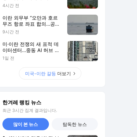
최종 타결은 ‘아직’
4시간 전
이란 외무부 “오만과 호르
무즈 항로 좌표 합의…공동
발표문 조율 중”
9시간 전
미·이란 전쟁의 새 표적 데
이터센터…중동 AI 허브 구
상에 그림자
1일 전
미국-이란 갈등
더보기
한겨레 랭킹 뉴스
최근 3시간 집계 결과입니다.
많이 본 뉴스
탐독한 뉴스