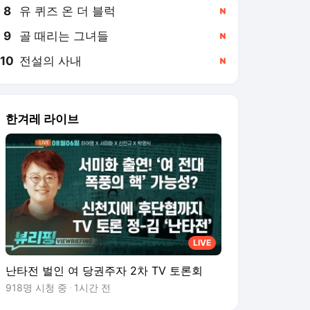
8
유 퀴즈 온 더 블럭
,신규
9
골 때리는 그녀들
,신규
10
전설의 사내
,신규
한겨레 라이브
LIVE
난타전 벌인 여 당권주자 2차 TV 토론회
918명 시청 중
1시간 전