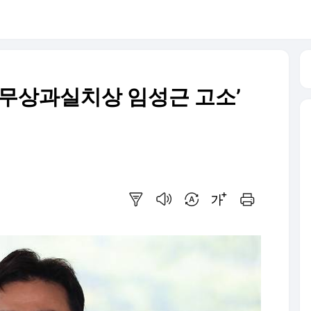
‘업무상과실치상 임성근 고소’
요약보기
음성으로 듣기
번역 설정
글씨크기 조절하기
인쇄하기