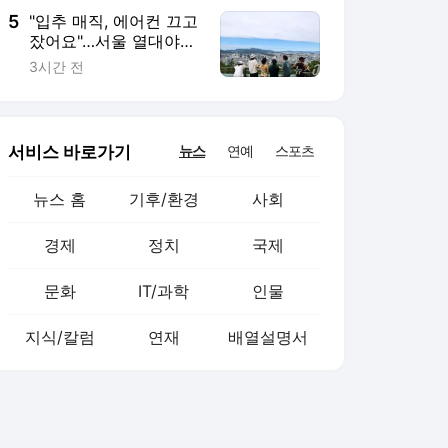
5
"입추 매직, 에어컨 끄고
잤어요"…서울 열대야
17일 만에 끝
3시간 전
서비스 바로가기
뉴스
연예
스포츠
뉴스 홈
기후/환경
사회
경제
정치
국제
문화
IT/과학
인물
지식/칼럼
연재
배열설명서