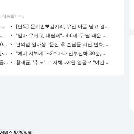
 이동합니다.
고영욱 "'류수영♥' 박하선, 감당 안 될 여자…계속 명품 사 나를 것"
[단독] 문지인♥김기리, 유산 아픔 딛고 결혼 2년 만에 부모됐다…7일 득남
40억' 재산분할 판결 뒤 노소영 깜짝 행보…최수종 공연장 찾았다
"엄마 무서워, 내릴래"…4·6세 두 딸 태운 채 194㎞/h 살인 질주[영상]
오지헌 "父 90년대 일타강사…월수입 5000만원에 100평대 집"…금수저 시절 고백
편의점 알바생 "문신 후 손님들 시선 변화, 이 정도로 달라질 줄 몰랐다"
김밥집 앞 박스 뒤집어 쓴 남성…달걀 2판·김 600장 훔쳐 도주[영상]
"예비 시부에 1~2주마다 안부전화 30분, 좀 뜸했더니 사사건건 트집"
"UFO 아니야?"…수도권 하늘에 '점 3개' 둥둥, 이동 방향 봤더니 깜짝
황재균, '추노' 그 자체…야윈 얼굴로 "야간 러닝 갈 사람?" [N샷]
서비스 약관/정책