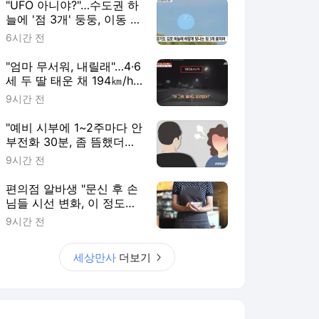
"UFO 아니야?"…수도권 하
늘에 '점 3개' 둥둥, 이동 방
향 봤더니 깜짝
6시간 전
"엄마 무서워, 내릴래"…4·6
세 두 딸 태운 채 194㎞/h
살인 질주[영상]
9시간 전
"예비 시부에 1~2주마다 안
부전화 30분, 좀 뜸했더니
사사건건 트집"
9시간 전
편의점 알바생 "문신 후 손
님들 시선 변화, 이 정도로
달라질 줄 몰랐다"
9시간 전
세상만사
더보기