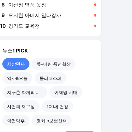
8
이선정 명품 옷장
,신규
9
오지헌 아버지 일타강사
,신규
10
경기도 교육청
,신규
뉴스1
PICK
세상만사
美-이란 종전협상
역사&오늘
롤러코스피
지구촌 화제의 뉴스
이재명 시대
사건의 재구성
100세 건강
약전약후
영화in보험산책