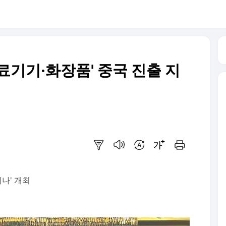
료기기·화장품' 중국 진출 지
요약보기
음성으로 듣기
번역 설정
글씨크기 조절하기
인쇄하기
이나' 개최