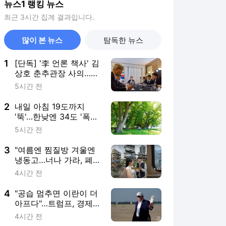
뉴스1 랭킹 뉴스
최근 3시간 집계 결과입니다.
많이 본 뉴스
탐독한 뉴스
1
[단독] '李 언론 책사' 김
상호 춘추관장 사의…경
기·성남 '맏형' 용퇴
5시간 전
2
내일 아침 19도까지
'뚝'…한낮엔 34도 '폭염·
열대야' 계속
5시간 전
3
"여름엔 찜질방 겨울엔
냉동고…너나 가라, 폐버
스 주택" 조롱밈 폭발
4시간 전
4
"공습 멈추면 이란이 더
아프다"…트럼프, 경제압
박 선회 시사
4시간 전