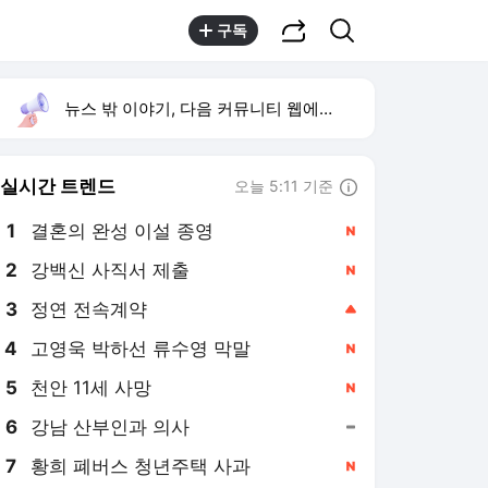
공유하기
검색
구독
뉴스 밖 이야기, 다음 커뮤니티 웹에서 보기
실시간 트렌드
오늘 5:11 기준
툴팁보기
1
결혼의 완성 이설 종영
,신규
2
강백신 사직서 제출
,신규
3
정연 전속계약
,상승
4
고영욱 박하선 류수영 막말
,신규
5
천안 11세 사망
,신규
6
강남 산부인과 의사
,유지
7
황희 폐버스 청년주택 사과
,신규