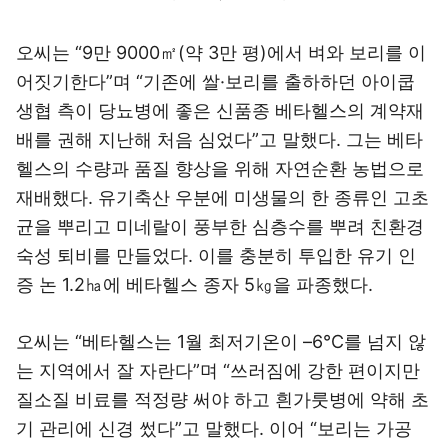
오씨는 “9만 9000㎡(약 3만 평)에서 벼와 보리를 이
어짓기한다”며 “기존에 쌀·보리를 출하하던 아이쿱
생협 측이 당뇨병에 좋은 신품종 베타헬스의 계약재
배를 권해 지난해 처음 심었다”고 말했다. 그는 베타
헬스의 수량과 품질 향상을 위해 자연순환 농법으로
재배했다. 유기축산 우분에 미생물의 한 종류인 고초
균을 뿌리고 미네랄이 풍부한 심층수를 뿌려 친환경
숙성 퇴비를 만들었다. 이를 충분히 투입한 유기 인
증 논 1.2㏊에 베타헬스 종자 5㎏을 파종했다.
오씨는 “베타헬스는 1월 최저기온이 –6℃를 넘지 않
는 지역에서 잘 자란다”며 “쓰러짐에 강한 편이지만
질소질 비료를 적정량 써야 하고 흰가룻병에 약해 초
기 관리에 신경 썼다”고 말했다. 이어 “보리는 가공