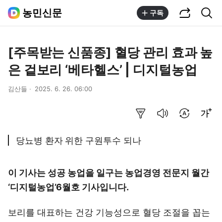
공유하기
통합검색
농민신문
구독
[주목받는 신품종] 혈당 관리 효과 높
은 겉보리 ‘베타헬스’ | 디지털농업
김산들
2025. 6. 26. 06:00
요약보기
음성으로 듣기
번역 설정
글씨크기 조절하기
당뇨병 환자 위한 구원투수 되나
이 기사는 성공 농업을 일구는 농업경영 전문지 월간
‘디지털농업’
6월호 기사입니다.
보리를 대표하는 건강 기능성으로 혈당 조절을 꼽는