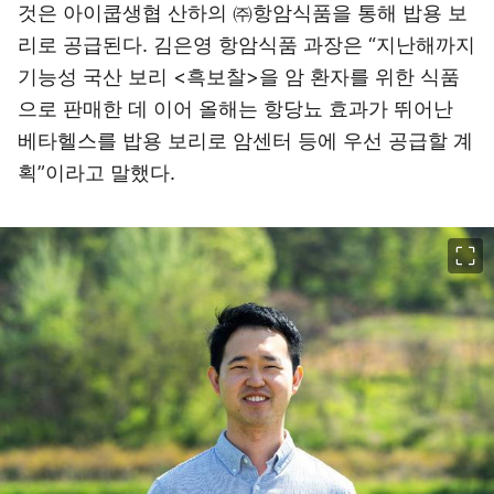
것은 아이쿱생협 산하의 ㈜항암식품을 통해 밥용 보
리로 공급된다. 김은영 항암식품 과장은 “지난해까지
기능성 국산 보리 <흑보찰>을 암 환자를 위한 식품
으로 판매한 데 이어 올해는 항당뇨 효과가 뛰어난
베타헬스를 밥용 보리로 암센터 등에 우선 공급할 계
획”이라고 말했다.
이미지 크게 보기