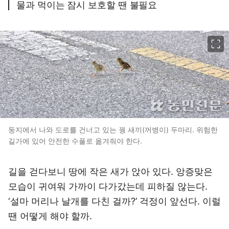
물과 먹이는 잠시 보호할 땐 불필요
이미지 크게 보기
둥지에서 나와 도로를 건너고 있는 꿩 새끼(꺼병이) 두마리. 위험한
길가에 있어 안전한 수풀로 옮겨줘야 한다.
길을 걷다보니 땅에 작은 새가 앉아 있다. 앙증맞은
모습이 귀여워 가까이 다가갔는데 피하질 않는다.
‘설마 머리나 날개를 다친 걸까?’ 걱정이 앞선다. 이럴
땐 어떻게 해야 할까.