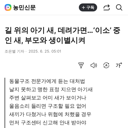
공유하기
통합검색
농민신문
구독
길 위의 아기 새, 데려가면…‘이소’ 중
인 새, 부모와 생이별시켜
조은별 기자
2025. 6. 25. 05:01
요약보기
음성으로 듣기
번역 설정
글씨크기 조절하기
동물구조 전문가에게 듣는 대처법
날지 못하고 맹한 표정 지으면 아기새
주변 살펴보고 어미 새가 보이거나
울음소리 들리면 구조할 필요 없어
새끼가 다쳤거나 위협에 처했을 경우
먼저 구조센터 신고해 안내 받아야