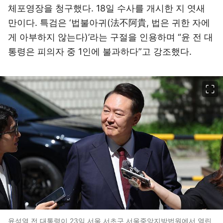
체포영장을 청구했다. 18일 수사를 개시한 지 엿새
만이다. 특검은 ‘법불아귀(法不阿貴, 법은 귀한 자에
게 아부하지 않는다)’라는 구절을 인용하며 “윤 전 대
통령은 피의자 중 1인에 불과하다”고 강조했다.
이미지 크게 보기
윤석열 전 대통령이 23일 서울 서초구 서울중앙지방법원에서 열린