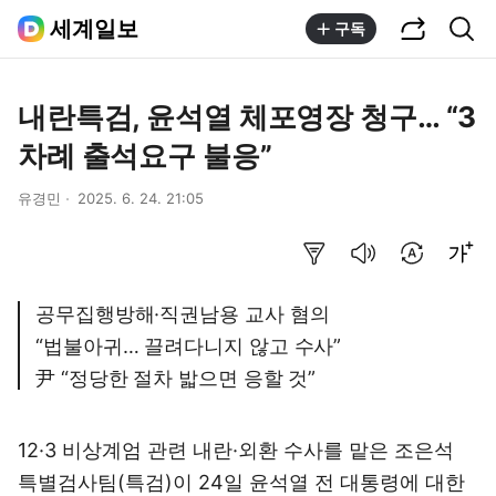
공유하기
통합검색
세계일보
구독
내란특검, 윤석열 체포영장 청구… “3
차례 출석요구 불응”
유경민
2025. 6. 24. 21:05
요약보기
음성으로 듣기
번역 설정
글씨크기 조절하기
공무집행방해·직권남용 교사 혐의
“법불아귀… 끌려다니지 않고 수사”
尹 “정당한 절차 밟으면 응할 것”
12·3 비상계엄 관련 내란·외환 수사를 맡은 조은석
특별검사팀(특검)이 24일 윤석열 전 대통령에 대한