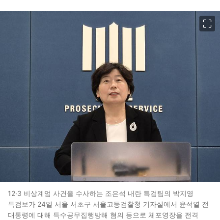
이미지 크게 보기
12·3 비상계엄 사건을 수사하는 조은석 내란 특검팀의 박지영
특검보가 24일 서울 서초구 서울고등검찰청 기자실에서 윤석열 전
대통령에 대해 특수공무집행방해 혐의 등으로 체포영장을 전격