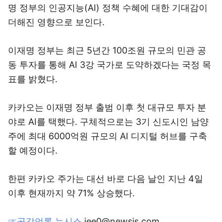
명 정부의 인공지능(AI) 정책 수혜에 대한 기대감이
더해진 영향으로 보인다.
이재명 정부는 최근 5년간 100조원 규모의 민관 공
동 투자를 통해 AI 3강 국가로 도약하겠다는 국정 목
표를 밝혔다.
카카오는 이재명 정부 출범 이후 첫 대규모 투자 분
야로 AI를 택했다. 구체적으로는 3기 신도시인 남양
주에 최대 6000억원 규모의 AI 디지털 허브를 구축
할 예정이다.
한편 카카오 주가는 대선 바로 다음 날인 지난 4일
이후 현재까지 약 71% 상승했다.
☞공감언론 뉴시스
jee0@newsis.com