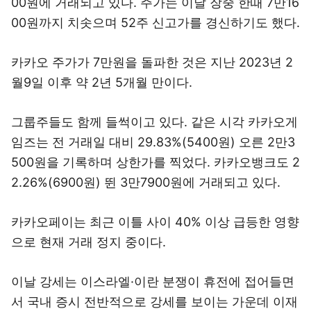
00원에 거래되고 있다. 주가는 이날 장중 한때 7만16
00원까지 치솟으며 52주 신고가를 경신하기도 했다.
카카오 주가가 7만원을 돌파한 것은 지난 2023년 2
월9일 이후 약 2년 5개월 만이다.
그룹주들도 함께 들썩이고 있다. 같은 시각 카카오게
임즈는 전 거래일 대비 29.83%(5400원) 오른 2만3
500원을 기록하며 상한가를 찍었다. 카카오뱅크도 2
2.26%(6900원) 뛴 3만7900원에 거래되고 있다.
카카오페이는 최근 이틀 사이 40% 이상 급등한 영향
으로 현재 거래 정지 중이다.
이날 강세는 이스라엘·이란 분쟁이 휴전에 접어들면
서 국내 증시 전반적으로 강세를 보이는 가운데 이재