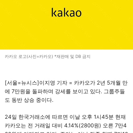
카카오 로고(사진=카카오) *재판매 및 DB 금지
[서울=뉴시스]이지영 기자 = 카카오가 2년 5개월 만
에 7만원을 돌파하며 강세를 보이고 있다. 그룹주들
도 동반 상승 중이다.
24일 한국거래소에 따르면 이날 오후 1시45분 현재
카카오는 전 거래일 대비 4.14%(2800원) 오른 7만4