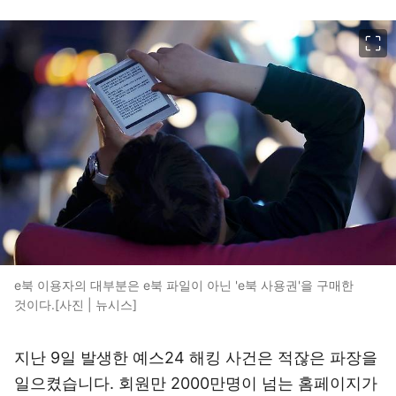
이미지 크게 보기
e북 이용자의 대부분은 e북 파일이 아닌 'e북 사용권'을 구매한
것이다.[사진 | 뉴시스]
지난 9일 발생한 예스24 해킹 사건은 적잖은 파장을
일으켰습니다. 회원만 2000만명이 넘는 홈페이지가