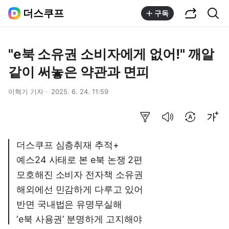
공유하기
통합검색
더스쿠프
구독
"e북 소유권 소비자에게 없어!" 깨알
같이 써놓은 약관과 면피
이혁기 기자
2025. 6. 24. 11:59
요약보기
음성으로 듣기
번역 설정
글씨크기 조절하기
더스쿠프 심층취재 추적+
예스24 사태로 본 e북 논쟁 2편
모호해진 소비자 전자책 소유권
해외에선 민감하게 다루고 있어
반면 국내법은 유명무실해
‘e북 사용권’ 분명하게 고지해야