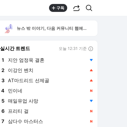
공유하기
검색
구독
뉴스 밖 이야기, 다음 커뮤니티 웹에서 보기
실시간 트렌드
오늘 12:31 기준
툴팁보기
1
지안 엄정욱 결혼
,하락
2
이강인 벤치
,상승
3
AT마드리드 선제골
,상승
4
민이네
,신규
5
매일유업 사망
,하락
6
프리티 걸
,신규
7
삼다수 마스터스
,신규