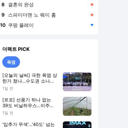
8
결혼의 완성
,신규
9
스파이더맨 노 웨이 홈
,신규
10
쿠팡 플레이
,하락
더팩트
PICK
폭염
[오늘의 날씨] 극한 폭염 상
한가 쳤나…수도권 소나기,
동해안에 폭우
1일 전
[르포] 선풍기 하나 없는
39도 비닐하우스…이주노
동자의 '악몽같은 폭염'
1일 전
'입추가 무색'…'40도' 넘는