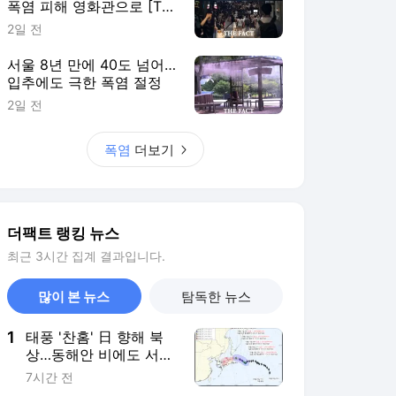
폭염 피해 영화관으로 [TF
사진관]
2일 전
서울 8년 만에 40도 넘어…
입추에도 극한 폭염 절정
2일 전
폭염
더보기
더팩트 랭킹 뉴스
최근 3시간 집계 결과입니다.
많이 본 뉴스
탐독한 뉴스
1
태풍 '찬홈' 日 향해 북
상…동해안 비에도 서쪽
폭염 계속
7시간 전