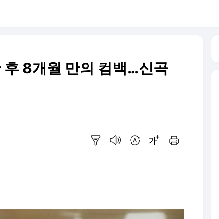
란 후 8개월 만의 컴백…신곡
요약보기
음성으로 듣기
번역 설정
글씨크기 조절하기
인쇄하기