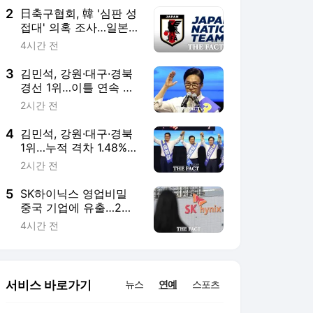
2
日축구협회, 韓 '심판 성
접대' 의혹 조사…일본인
심판 4명 대상
4시간 전
3
김민석, 강원·대구·경북
경선 1위…이틀 연속 정
청래 제쳐
2시간 전
4
김민석, 강원·대구·경북
1위…누적 격차 1.48%p
로 선두 굳혀
2시간 전
5
SK하이닉스 영업비밀
중국 기업에 유출…2심
도 실형
4시간 전
서비스 바로가기
뉴스
연예
스포츠