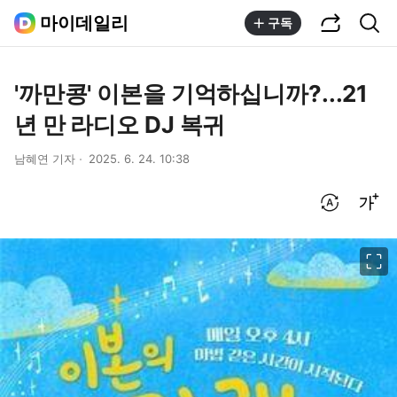
공유하기
통합검색
마이데일리
구독
'까만콩' 이본을 기억하십니까?...21
년 만 라디오 DJ 복귀
남혜연 기자
2025. 6. 24. 10:38
번역 설정
글씨크기 조절하기
이미지 크게 보기