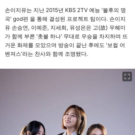
손이지유는 지난 2015년 KBS 2TV 예능 '불후의 명
곡' god편 을 통해 결성된 프로젝트 팀이다. 손이지
유 손승연, 이예준, 지세희, 유성은은 고(故) 우혜미
가 함께 부른 '촛불 하나' 무대로 우승을 차지하며 뜨
거운 화제를 모았으며 방송이 끝난 후에도 '보컬 어
벤져스'라는 찬사와 함께 조명됐다.
이미지 크게 보기