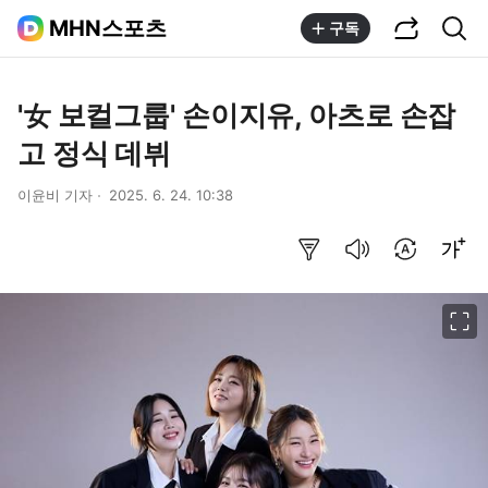
공유하기
통합검색
MHN스포츠
구독
'女 보컬그룹' 손이지유, 아츠로 손잡
고 정식 데뷔
이윤비 기자
2025. 6. 24. 10:38
요약보기
음성으로 듣기
번역 설정
글씨크기 조절하기
이미지 크게 보기