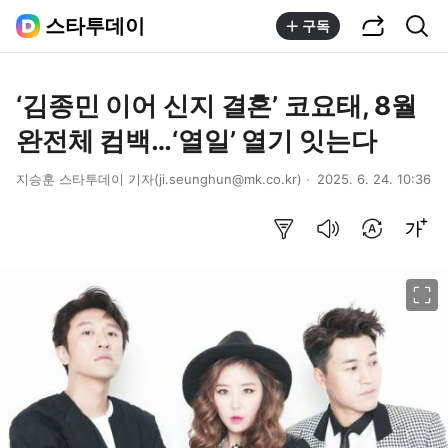
공유하기
통합검색
스타투데이
구독
‘김종민 이어 신지 결혼’ 코요태, 8월
완전체 컴백…‘열일’ 열기 잇는다
지승훈 스타투데이 기자(ji.seunghun@mk.co.kr)
2025. 6. 24. 10:36
요약보기
음성으로 듣기
번역 설정
글씨크기 조절하기
이미지 크게 보기