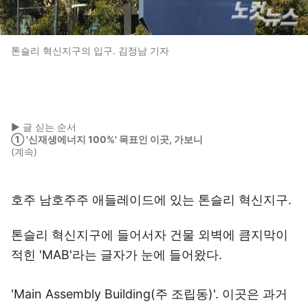
톤슬리 혁신지구의 입구. 김정남 기자
▶ 글 싣는 순서
① '신재생에너지 100%' 목표인 이곳, 가보니
(계속)
호주 남호주주 애들레이드에 있는 톤슬리 혁신지구.
톤슬리 혁신지구에 들어서자 건물 외벽에 큼지막이
적힌 'MAB'라는 글자가 눈에 들어왔다.
'Main Assembly Building(주 조립동)'. 이곳은 과거