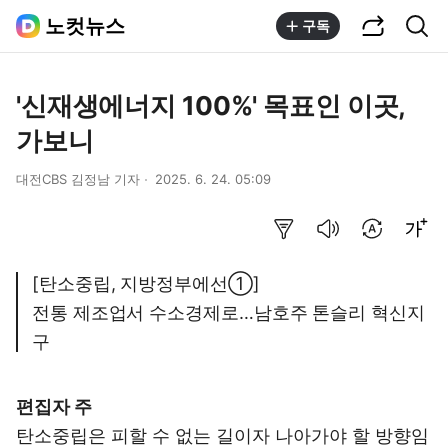
공유하기
통합검색
노컷뉴스
구독
'신재생에너지 100%' 목표인 이곳,
가보니
대전CBS 김정남 기자
2025. 6. 24. 05:09
요약보기
음성으로 듣기
번역 설정
글씨크기 조절하기
[탄소중립, 지방정부에선①]
전통 제조업서 수소경제로…남호주 톤슬리 혁신지
구
편집자 주
탄소중립은 피할 수 없는 길이자 나아가야 할 방향임