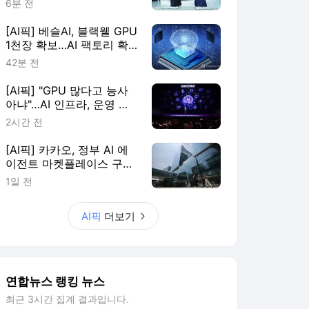
6분 전
[AI픽] 베슬AI, 블랙웰 GPU
1천장 확보…AI 팩토리 확
장
42분 전
[AI픽] "GPU 많다고 능사
아냐"…AI 인프라, 운영 효
율이 판가름
2시간 전
[AI픽] 카카오, 정부 AI 에
이전트 마켓플레이스 구축
한다
1일 전
AI픽
더보기
연합뉴스 랭킹 뉴스
최근 3시간 집계 결과입니다.