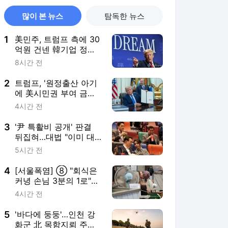
많이 본 뉴스
탐독한 뉴스
1
美민주, 트럼프 측에 30
억원 건넨 韓기업 정조
준…"잠재적 뇌물"
8시간 전
2
트럼프, '원정출산 아기
에 美시민권 부여 금지'
행정명령 서명(종합)
4시간 전
3
'尹 특활비 공개' 판결
뒤집혀…대법 "이미 대
통령기록관 이관"
5시간 전
4
[서울폭염] ⑧ "회식은
커녕 손님 3분의 1로"…
외식 줄고 배달늘어
4시간 전
5
'바다에 둥둥'…인천 강
화군 北 목함지뢰 주의