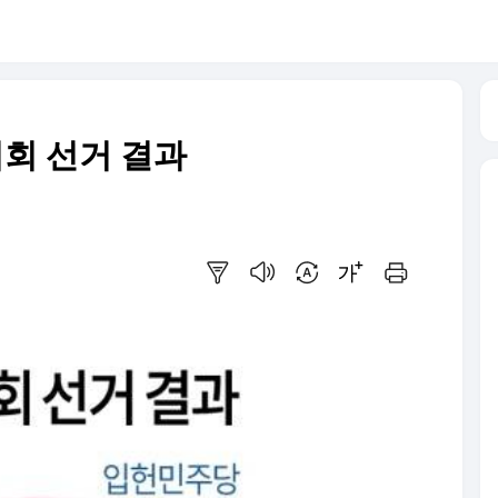
의회 선거 결과
요약보기
음성으로 듣기
번역 설정
글씨크기 조절하기
인쇄하기