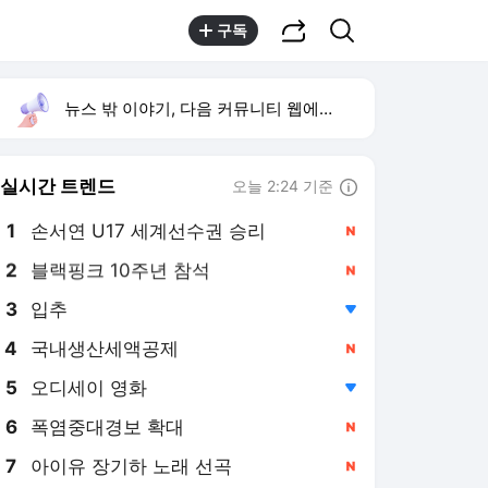
공유하기
검색
구독
뉴스 밖 이야기, 다음 커뮤니티 웹에서 보기
실시간 트렌드
오늘 2:24 기준
툴팁보기
1
손서연 U17 세계선수권 승리
,신규
2
블랙핑크 10주년 참석
,신규
3
입추
,하락
4
국내생산세액공제
,신규
5
오디세이 영화
,하락
6
폭염중대경보 확대
,신규
7
아이유 장기하 노래 선곡
,신규