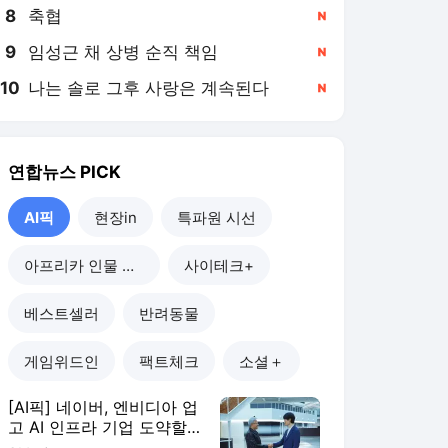
8
축협
,신규
9
임성근 채 상병 순직 책임
,신규
10
나는 솔로 그후 사랑은 계속된다
,신규
연합뉴스
PICK
AI픽
현장in
특파원 시선
아프리카 인물 열전
사이테크+
베스트셀러
반려동물
게임위드인
팩트체크
소셜＋
[AI픽] 네이버, 엔비디아 업
고 AI 인프라 기업 도약할
까