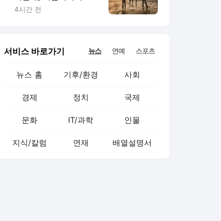
보
4시간 전
서비스 바로가기
뉴스
연예
스포츠
뉴스 홈
기후/환경
사회
경제
정치
국제
문화
IT/과학
인물
지식/칼럼
연재
배열설명서