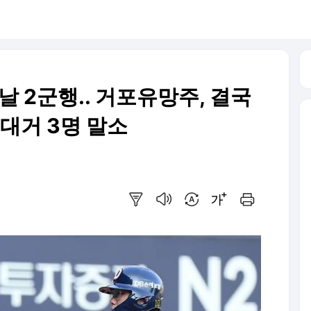
날 2군행.. 거포유망주, 결국
 대거 3명 말소
요약보기
음성으로 듣기
번역 설정
글씨크기 조절하기
인쇄하기