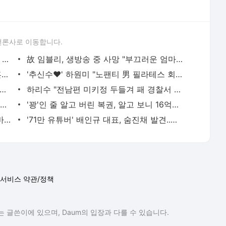
언론사로 이동합니다.
최정원 "강호동과 사귀고 싶었다. 휴대폰 배경화면도 해놔"(아형)
故 임블리, 생방송 중 사망 "부끄러운 엄마여서 미안해"...두 딸만 남…
김종민 신혼여행..신지 “빽가랑 저도 결혼해 부부 동반 여행 바람”
'추신수♥' 하원미 "노팬티 男 필라테스 회원 목격, 너무 놀랐다"
수 에이즈 비밀, 매니저가 1억6천만 원에 팔았다
하리수 "전남편 미키정 두들겨 패 경찰서 갔다?" 수년간 따라온 폭행 루머 입 열었다
장윤정, 김경욱 'T팬티' 발언에 성희롱 지적 "묻지도 않았는데, 조심하라"
'꽝'인 줄 알고 버린 복권, 알고 보니 16억원 당첨
"반바지 안에 신생아가… " 병원 앞 오토바이에서 출산
'71만 유튜버' 배인규 대표, 숨진채 발견..이혼→마약 투약 혐의후 우울증 앓아
서비스 약관/정책
 글쓴이에 있으며, Daum의 입장과 다를 수 있습니다.