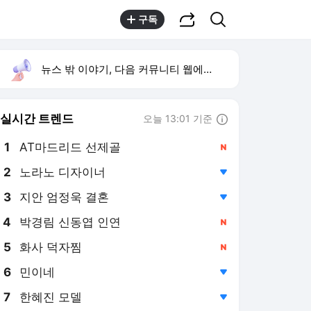
공유하기
검색
구독
뉴스 밖 이야기, 다음 커뮤니티 웹에서 보기
실시간 트렌드
오늘 13:01 기준
툴팁보기
1
AT마드리드 선제골
,신규
2
노라노 디자이너
,하락
3
지안 엄정욱 결혼
,하락
4
박경림 신동엽 인연
,신규
5
화사 덕자찜
,신규
6
민이네
,하락
7
한혜진 모델
,하락