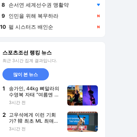
8
손서연 세계선수권 맹활약
,하락
9
인민을 위해 복무하라
,신규
10
펄 시스터즈 배인순
,신규
스포츠조선 랭킹 뉴스
최근 3시간 집계 결과입니다.
많이 본 뉴스
1
송가인, 44kg 뼈말라의
수영복 자태 "여름엔 물
놀이지!"
3시간 전
2
고우석에게 이런 기회
가? 韓 최초 ML 최애
'꿈의 구장' 간다…등판
3시간 전
여부 관심집중