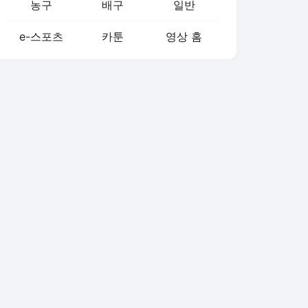
농구
배구
일반
e-스포츠
카툰
영상 홈