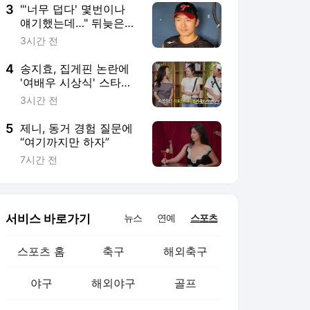
3
"'너무 덥다' 몇번이나
얘기했는데…" 뒤늦은
'폭염취소' 주간, LG 캡
3시간 전
틴의 섭섭함 가득 진심
"선수들 의견은 왜 귀담
4
송지효, 집게핀 논란에
아듣지 않나" [인터뷰]
'여배우 시상식' 스타일
링 정면돌파 "그놈의 집
3시간 전
게핀, 모 아니면 도"
5
제니, 동거 경험 질문에
“여기까지만 하자”
7시간 전
서비스 바로가기
뉴스
연예
스포츠
스포츠 홈
축구
해외축구
야구
해외야구
골프