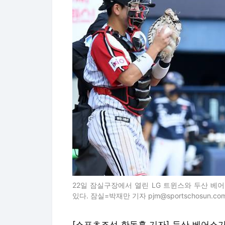
22일 잠실구장에서 열린 LG 트윈스와 두산 베
있다. 잠실=박재만 기자 pjm@sportschosun.com/
[스포츠조선 한동훈 기자] 두산 베어스가