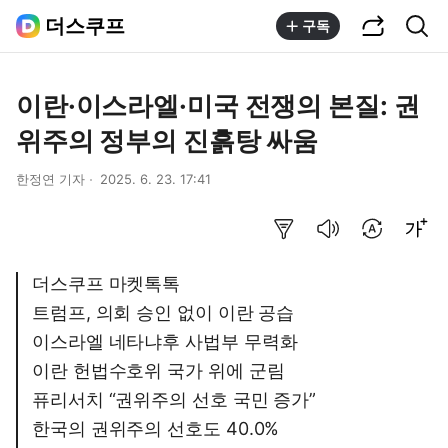
공유하기
통합검색
더스쿠프
구독
이란·이스라엘·미국 전쟁의 본질: 권
위주의 정부의 진흙탕 싸움
한정연 기자
2025. 6. 23. 17:41
요약보기
음성으로 듣기
번역 설정
글씨크기 조절하기
더스쿠프 마켓톡톡
트럼프, 의회 승인 없이 이란 공습
이스라엘 네타냐후 사법부 무력화
이란 헌법수호위 국가 위에 군림
퓨리서치 “권위주의 선호 국민 증가”
한국의 권위주의 선호도 40.0%