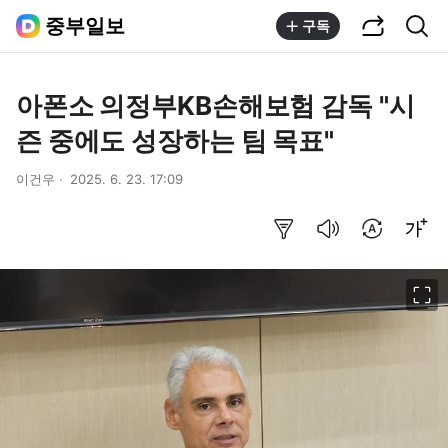
공유하기
통합검색
중부일보
구독
아폰소 의정부KB손해보험 감독 "시
즌 중에도 성장하는 팀 목표"
이건우
2025. 6. 23. 17:09
요약보기
음성으로 듣기
번역 설정
글씨크기 조절하기
이미지 크게 보기