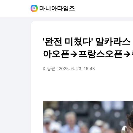
마니아타임즈
'완전 미쳤다' 알카라스
아오픈→프랑스오픈→퀸
이종균
2025. 6. 23. 16:48