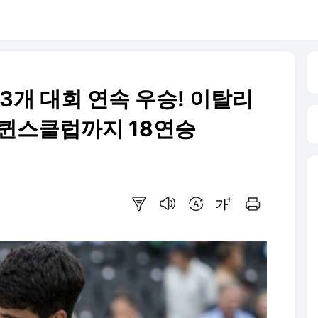
 3개 대회 연속 우승! 이탈리
스클럽까지 18연승
요약보기
음성으로 듣기
번역 설정
글씨크기 조절하기
인쇄하기