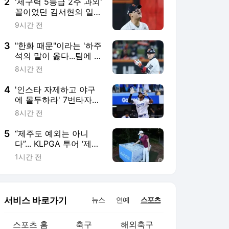
3
"한화 때문"이라는 '하주
석의 말이 옳다...팀에 대
한 이야기, 끝까지 안 하
8시간 전
는 게 도리
4
'인스타 자제하고 야구
에 몰두하라' 7번타자
수모 디아즈, 후반기 15
8시간 전
경기 홈런 제로
5
“제주도 예외는 아니
다”... KLPGA 투어 ‘제주
삼다수 마스터스’ 폭염
1시간 전
대비책은
서비스 바로가기
뉴스
연예
스포츠
스포츠 홈
축구
해외축구
야구
해외야구
골프