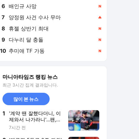
8
휴젤 상반기 최대
,신규
9
다누리 달 충돌
,신규
10
추미애 TF 가동
,신규
마니아타임즈 랭킹 뉴스
최근 3시간 집계 결과입니다.
많이 본 뉴스
1
'계약 땐 잘했다더니, 이
제와서 나가라니'...팬,
언론 압박에 애틀랜타,
7시간 전
김하성 방출하나?
2
'제구력 5등급 2주 과외'
꼴이었던 김서현의 일본
연수...'종합검진표'에 불
9시간 전
과