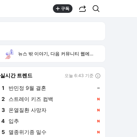
공유하기
검색
구독
뉴스 밖 이야기, 다음 커뮤니티 웹에서 보기
실시간 트렌드
오늘 6:43 기준
툴팁보기
1
반민정 9월 결혼
,유지
2
스트레이 키즈 컴백
,신규
3
온열질환 사망자
,신규
4
입추
,신규
5
멸종위기종 밀수
,신규
6
배인규 사망
,신규
7
양정원 사건 수사 무마
,상승