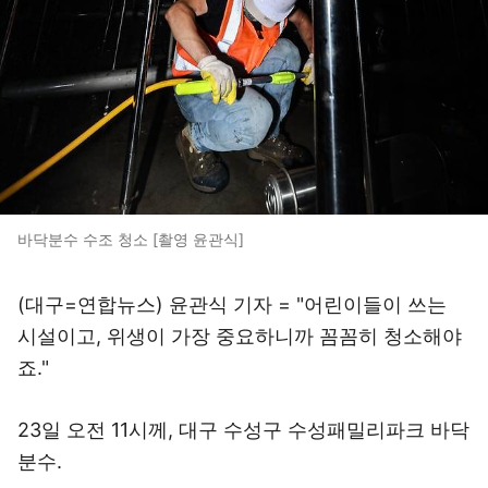
바닥분수 수조 청소 [촬영 윤관식]
(대구=연합뉴스) 윤관식 기자 = "어린이들이 쓰는
시설이고, 위생이 가장 중요하니까 꼼꼼히 청소해야
죠."
23일 오전 11시께, 대구 수성구 수성패밀리파크 바닥
분수.