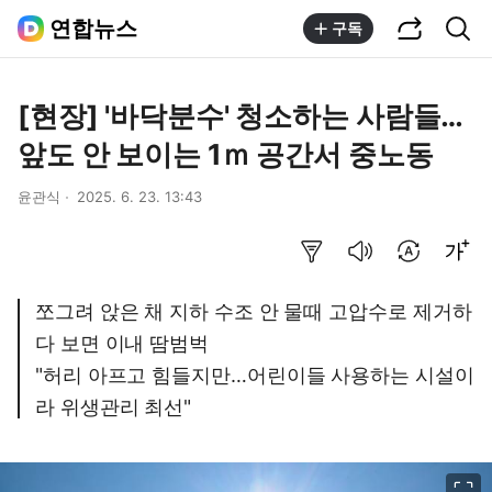
공유하기
통합검색
연합뉴스
구독
[현장] '바닥분수' 청소하는 사람들…
앞도 안 보이는 1ｍ 공간서 중노동
윤관식
2025. 6. 23. 13:43
요약보기
음성으로 듣기
번역 설정
글씨크기 조절하기
쪼그려 앉은 채 지하 수조 안 물때 고압수로 제거하
다 보면 이내 땀범벅
"허리 아프고 힘들지만…어린이들 사용하는 시설이
라 위생관리 최선"
이미지 크게 보기