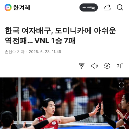
공유하기
통합검색
한겨레
구독
한국 여자배구, 도미니카에 아쉬운
역전패… VNL 1승 7패
손현수 기자
2025. 6. 23. 11:46
요약보기
음성으로 듣기
번역 설정
글씨크기 조절하기
이미지 크게 보기