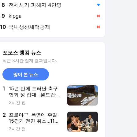
8
전세사기 피해자 4만명
,하락
9
klpga
,신규
10
국내생산세액공제
,신규
포모스 랭킹 뉴스
최근 3시간 집계 결과입니다.
많이 본 뉴스
1
15년 만에 드러난 축구
협회 성 접대…월드컵·올
림픽 예선 심판도 포함
3시간 전
2
프로야구, 폭염에 주말
15경기 전면 취소…11일
부터 오후 7시 재개
3시간 전