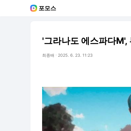
포모스
'그라나도 에스파다M',
최종배
2025. 6. 23. 11:23