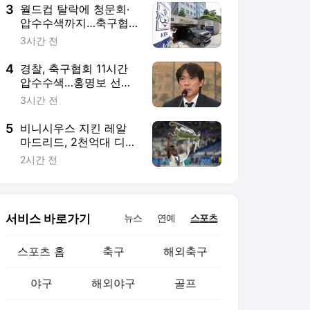
3
월드컵 탈락에 청문회·
압수수색까지…축구협
회, 사상 최악의 위기
3시간 전
4
경찰, 축구협회 11시간
압수수색…홍명보 선임
의혹 강제수사 본격화
3시간 전
5
비니시우스 지킨 레알
마드리드, 2천억대 디오
망데까지 품었다
2시간 전
서비스 바로가기
뉴스
연예
스포츠
스포츠 홈
축구
해외축구
야구
해외야구
골프