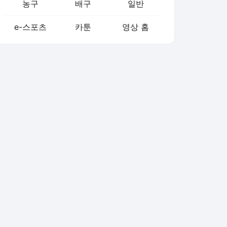
농구
배구
일반
e-스포츠
카툰
영상 홈