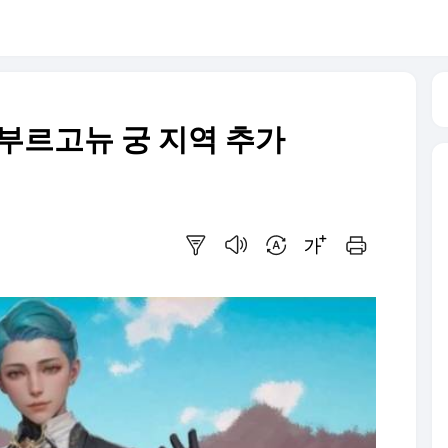
 부르고뉴 궁 지역 추가
요약보기
음성으로 듣기
번역 설정
글씨크기 조절하기
인쇄하기