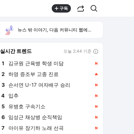
공유하기
검색
구독
뉴스 밖 이야기, 다음 커뮤니티 웹에서 보기
실시간 트렌드
오늘 2:44 기준
툴팁보기
1
김규원 근육병 학생 미담
,신규
3
손서연 U-17 여자배구 승리
,신규
4
입추
,신규
5
유병호 구속기소
,신규
6
임성근 채상병 순직책임
,신규
7
아이유 장기하 노래 선곡
,신규