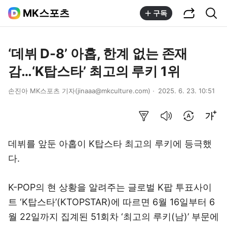
공유하기
통합검색
MK스포츠
구독
‘데뷔 D-8’ 아홉, 한계 없는 존재
감…‘K탑스타’ 최고의 루키 1위
손진아 MK스포츠 기자(jinaaa@mkculture.com)
2025. 6. 23. 10:51
요약보기
음성으로 듣기
번역 설정
글씨크기 조절하기
데뷔를 앞둔 아홉이 K탑스타 최고의 루키에 등극했
다.
K-POP의 현 상황을 알려주는 글로벌 K팝 투표사이
트 ‘K탑스타’(KTOPSTAR)에 따르면 6월 16일부터 6
월 22일까지 집계된 51회차 ‘최고의 루키(남)’ 부문에