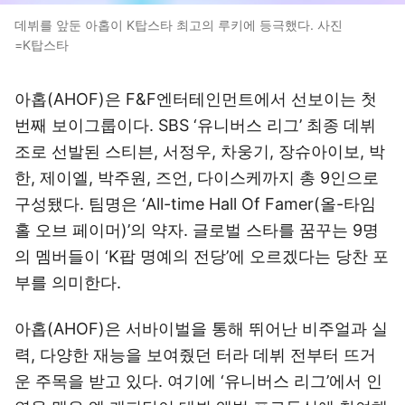
데뷔를 앞둔 아홉이 K탑스타 최고의 루키에 등극했다. 사진
=K탑스타
아홉(AHOF)은 F&F엔터테인먼트에서 선보이는 첫
번째 보이그룹이다. SBS ‘유니버스 리그’ 최종 데뷔
조로 선발된 스티븐, 서정우, 차웅기, 장슈아이보, 박
한, 제이엘, 박주원, 즈언, 다이스케까지 총 9인으로
구성됐다. 팀명은 ‘All-time Hall Of Famer(올-타임
홀 오브 페이머)’의 약자. 글로벌 스타를 꿈꾸는 9명
의 멤버들이 ‘K팝 명예의 전당’에 오르겠다는 당찬 포
부를 의미한다.
아홉(AHOF)은 서바이벌을 통해 뛰어난 비주얼과 실
력, 다양한 재능을 보여줬던 터라 데뷔 전부터 뜨거
운 주목을 받고 있다. 여기에 ‘유니버스 리그’에서 인