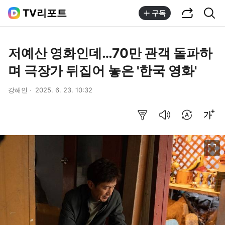
공유하기
통합검색
TV리포트
구독
저예산 영화인데…70만 관객 돌파하
며 극장가 뒤집어 놓은 '한국 영화'
강해인
2025. 6. 23. 10:32
요약보기
음성으로 듣기
번역 설정
글씨크기 조절하기
이미지 크게 보기