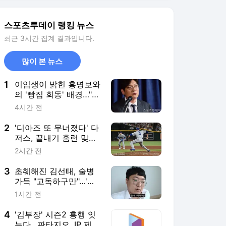
7연패 수렁
3
초췌해진 김선태, 술병
가득 "고독하구만"…'리
센느 사태' 후 심경 [ST
1시간 전
이슈]
4
'김부장' 시즌2 흥행 잇
는다…판타지오, IP 제작
·매니지먼트 '두 토끼' 조
3시간 전
준
5
이정후, 디트로이트전서
결승 2타점 적시타 작
렬…타율 0.303 유지
1시간 전
서비스 바로가기
뉴스
연예
스포츠
스포츠 홈
축구
해외축구
야구
해외야구
골프