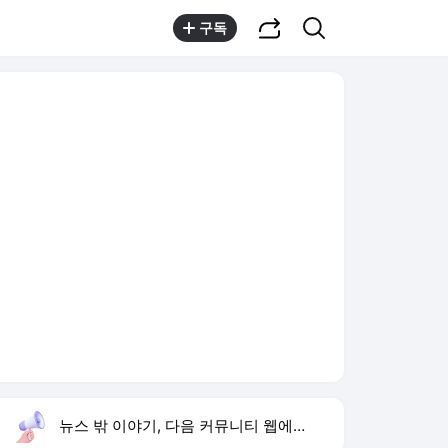
공유하기
검색
구독
뉴스 밖 이야기, 다음 커뮤니티 웹에서 보기
실시간 트렌드
오늘 7:01 기준
툴팁보기
1
김상혁 소개팅
,신규
2
이런 엿 같은 사랑
,상승
3
홍준표 한동훈 겨냥
,신규
4
황희 버스 하우스
,상승
5
재벌 형사 시즌2
,상승
6
하리수 미키정 이혼
,신규
7
민주당 전당대회
,신규