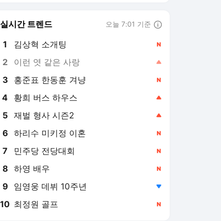
8
하영 배우
,신규
9
임영웅 데뷔 10주년
,하락
10
최정원 골프
,신규
스포츠투데이 랭킹 뉴스
최근 3시간 집계 결과입니다.
많이 본 뉴스
1
이임생이 밝힌 홍명보와
의 '빵집 회동' 배경…"정
몽규 최종 지시로 면담
4시간 전
한 것"
2
'디아즈 또 무너졌다' 다
저스, 끝내기 홈런 맞으
며 애리조나에 역전패…
2시간 전