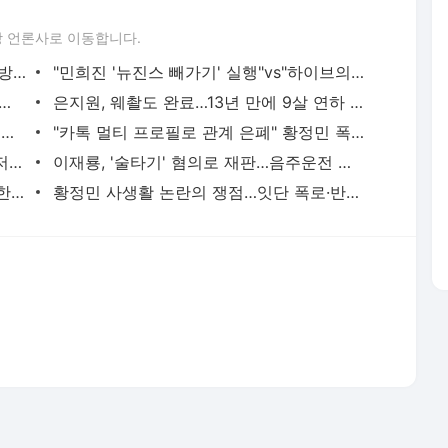
 언론사로 이동합니다.
김수현VS故 김새론 카톡·녹취록, 진실공방 국과수 감정 의뢰
"민희진 '뉴진스 빼가기' 실행"vs"하이브의 소설" 치열한 풋옵션 공방전 [ST종합]
이상화 아끼는 포르쉐에 핑크 페인트칠…"진짜 최악"
은지원, 웨촬도 완료…13년 만에 9살 연하 연인과 재혼 새출발 [ST이슈]
미나 시누이, 150kg→78kg 감량 거짓 의혹에 "인바디 인증"
"카톡 멀티 프로필로 관계 은폐" 황정민 폭로女, 문자·녹취록 증거 공개 [ST이슈]
"매출 10% 안주면 폭로" 박나래 前 매니저 2명, 공갈미수·횡령 혐의로 재판
이재룡, '술타기' 혐의로 재판…음주운전 혐의는 미적용
진아름, 득남 후 근황…출산 후에도 여전한 미모 [스타엿보기]
황정민 사생활 논란의 쟁점…잇단 폭로·반박 오가는 소모전 [ST이슈]
서비스 약관/정책
 글쓴이에 있으며, Daum의 입장과 다를 수 있습니다.