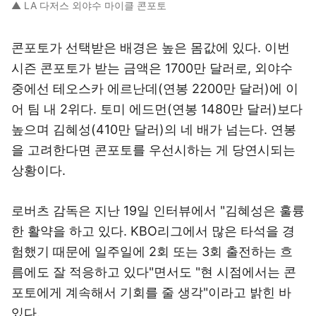
▲ LA 다저스 외야수 마이클 콘포토
콘포토가 선택받은 배경은 높은 몸값에 있다. 이번
시즌 콘포토가 받는 금액은 1700만 달러로, 외야수
중에선 테오스카 에르난데(연봉 2200만 달러)에 이
어 팀 내 2위다. 토미 에드먼(연봉 1480만 달러)보다
높으며 김혜성(410만 달러)의 네 배가 넘는다. 연봉
을 고려한다면 콘포토를 우선시하는 게 당연시되는
상황이다.
로버츠 감독은 지난 19일 인터뷰에서 "김혜성은 훌륭
한 활약을 하고 있다. KBO리그에서 많은 타석을 경
험했기 때문에 일주일에 2회 또는 3회 출전하는 흐
름에도 잘 적응하고 있다"면서도 "현 시점에서는 콘
포토에게 계속해서 기회를 줄 생각"이라고 밝힌 바
있다.