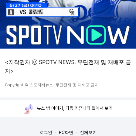
<저작권자 ⓒ SPOTV NEWS. 무단전재 및 재배포 금
지>
Copyright © 스포티비뉴스. 무단전재 및 재배포 금지.
뉴스 밖 이야기, 다음 커뮤니티 웹에서 보기
로그인
PC화면
전체보기