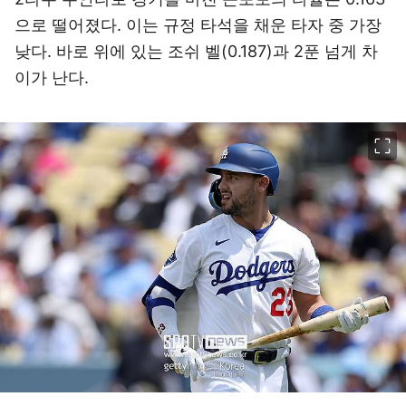
으로 떨어졌다. 이는 규정 타석을 채운 타자 중 가장
낮다. 바로 위에 있는 조쉬 벨(0.187)과 2푼 넘게 차
이가 난다.
이미지 크게 보기