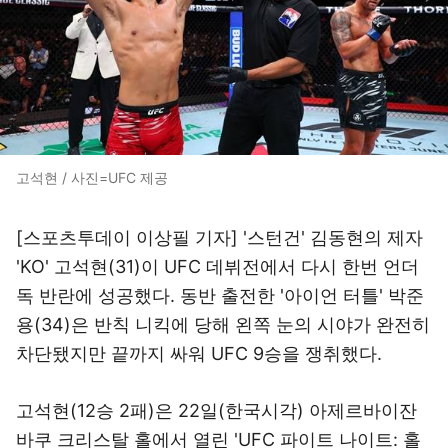
고석현 / 사진=UFC 제공
[스포츠투데이 이상필 기자] '스턴건' 김동현의 제자
'KO' 고석현(31)이 UFC 데뷔전에서 다시 한번 언더
독 반란에 성공했다. 동반 출전한 '아이언 터틀' 박준
용(34)은 반칙 니킥에 당해 왼쪽 눈의 시야가 완전히
차단됐지만 끝까지 싸워 UFC 9승을 쟁취했다.
고석현(12승 2패)은 22일(한국시각) 아제르바이잔
바쿠 크리스탈 홀에서 열린 'UFC 파이트 나이트: 홀