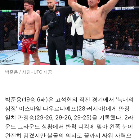
박준용 / 사진=UFC 제공
박준용(19승 6패)은 고석현의 직전 경기에서 '늑대의
심장' 이스마일 나우르디예프(28∙러시아)에게 만장
일치 판정승(29-26, 29-26, 29-25)을 기록했다. 2라
운드 그라운드 상황에서 반칙 니킥에 맞아 왼쪽 눈이
완전히 감겼지만 불굴의 의지로 끝까지 싸워 자력으