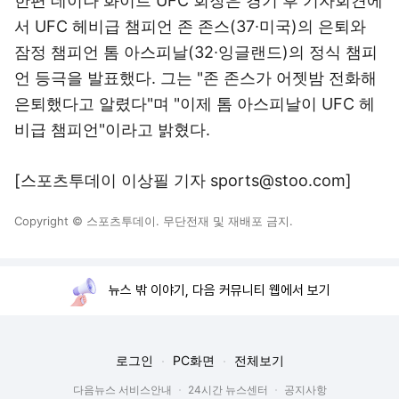
한편 데이나 화이트 UFC 회장은 경기 후 기자회견에
서 UFC 헤비급 챔피언 존 존스(37∙미국)의 은퇴와
잠정 챔피언 톰 아스피날(32∙잉글랜드)의 정식 챔피
언 등극을 발표했다. 그는 "존 존스가 어젯밤 전화해
은퇴했다고 알렸다"며 "이제 톰 아스피날이 UFC 헤
비급 챔피언"이라고 밝혔다.
[스포츠투데이 이상필 기자 sports@stoo.com]
Copyright © 스포츠투데이. 무단전재 및 재배포 금지.
뉴스 밖 이야기, 다음 커뮤니티 웹에서 보기
로그인
PC화면
전체보기
다음뉴스 서비스안내
24시간 뉴스센터
공지사항