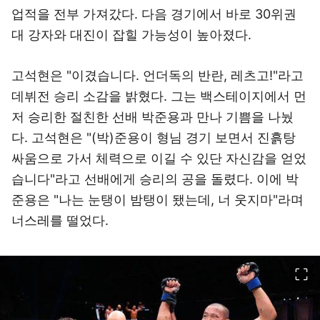
업적을 전부 가져갔다. 다음 경기에서 바로 30위권
대 강자와 대진이 잡힐 가능성이 높아졌다.
고석현은 "이겼습니다. 언더독의 반란, 레츠고!"라고
데뷔전 승리 소감을 밝혔다. 그는 백스테이지에서 먼
저 승리한 절친한 선배 박준용과 만나 기쁨을 나눴
다. 고석현은 "(박)준용이 형님 경기 보면서 진흙탕
싸움으로 가서 체력으로 이길 수 있단 자신감을 얻었
습니다"라고 선배에게 승리의 공을 돌렸다. 이에 박
준용은 "나는 눈탱이 밤탱이 됐는데, 너 웃지마"라며
너스레를 떨었다.
이미지 크게 보기