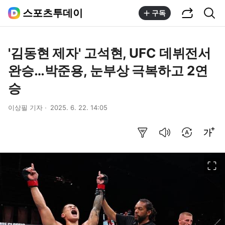
공유하기
통합검색
스포츠투데이
구독
'김동현 제자' 고석현, UFC 데뷔전서
완승…박준용, 눈부상 극복하고 2연
승
이상필 기자
2025. 6. 22. 14:05
요약보기
음성으로 듣기
번역 설정
글씨크기 조절하기
이미지 크게 보기