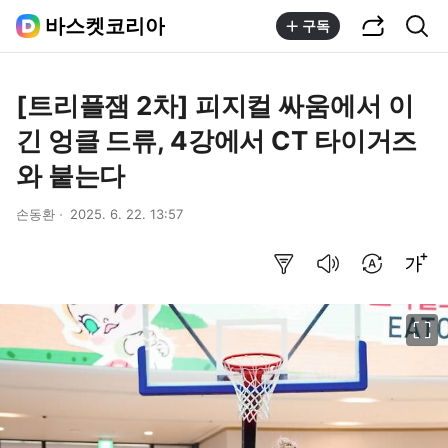
공유하기
통합검색
바스켓코리아
구독
[트리플잼 2차] 피지컬 싸움에서 이
긴 엉클 드류, 4강에서 CT 타이거즈
와 붙는다
손동환
2025. 6. 22. 13:57
요약보기
음성으로 듣기
번역 설정
글씨크기 조절하기
이미지 크게 보기