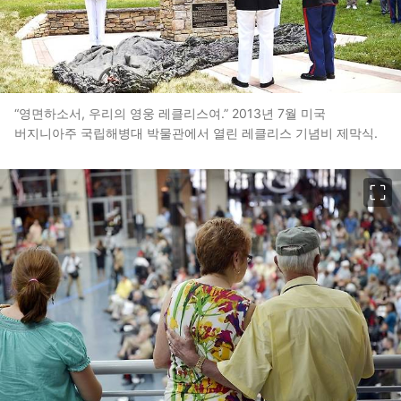
“영면하소서, 우리의 영웅 레클리스여.” 2013년 7월 미국
버지니아주 국립해병대 박물관에서 열린 레클리스 기념비 제막식.
이미지 크게 보기