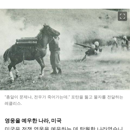
이미지 크게 보기
“총알이 문제냐, 전우가 죽어가는데.” 포탄을 뚫고 물자를 전달하는
레클리스.
영웅을 예우한 나라, 미국
미국은 전쟁 영웅을 예우하는 데 탁월한 나라였습니