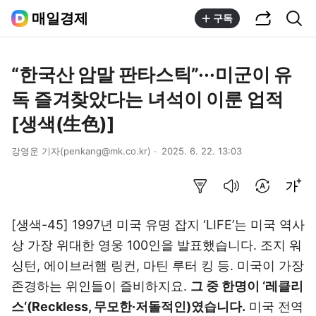
공유하기
통합검색
매일경제
구독
“한국산 암말 판타스틱”···미군이 유
독 즐겨찾았다는 녀석이 이룬 업적
[생색(生色)]
강영운 기자(penkang@mk.co.kr)
2025. 6. 22. 13:03
요약보기
음성으로 듣기
번역 설정
글씨크기 조절하기
[생색-45] 1997년 미국 유명 잡지 ‘LIFE’는 미국 역사
상 가장 위대한 영웅 100인을 발표했습니다. 조지 워
싱턴, 에이브러햄 링컨, 마틴 루터 킹 등. 미국이 가장
존경하는 위인들이 즐비하지요.
그 중 한명이 ‘레클리
스‘(Reckless, 무모한·저돌적인)였습니다.
미국 전역