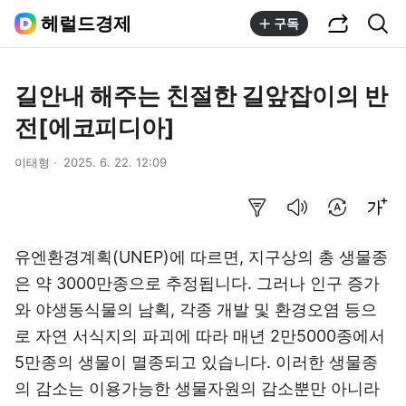
공유하기
통합검색
헤럴드경제
구독
길안내 해주는 친절한 길앞잡이의 반
전[에코피디아]
이태형
2025. 6. 22. 12:09
요약보기
음성으로 듣기
번역 설정
글씨크기 조절하기
유엔환경계획(UNEP)에 따르면, 지구상의 총 생물종
은 약 3000만종으로 추정됩니다. 그러나 인구 증가
와 야생동식물의 남획, 각종 개발 및 환경오염 등으
로 자연 서식지의 파괴에 따라 매년 2만5000종에서
5만종의 생물이 멸종되고 있습니다. 이러한 생물종
의 감소는 이용가능한 생물자원의 감소뿐만 아니라