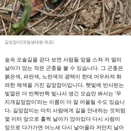
길앞잡이[국립생태원 제공]
숲속 오솔길을 걷다 보면 사람들 앞을 스쳐 저 멀리
날아가 앉는 작은 곤충을 볼 수 있습니다. 그 곤충은
붉은색, 파란색, 노란색의 광택이 한데 어우러져 화
려한 체색을 가진 길앞잡이입니다. 햇빛에 반사된는
빛깔은 더 반짝반짝 빛나서 생긴 모습만 봐서는 ‘무
지개길앞잡이’라는 이름이 더 잘 어울릴 수도 있습니
다. 길앞잡이는 마치 사람에게 길을 안내하는 것처럼
몇 미터 앞으로 훌쩍 날아가 앉아있다 다시 사람이
앞으로 다가가면 어느새 다시 날아올라 저만치 날아