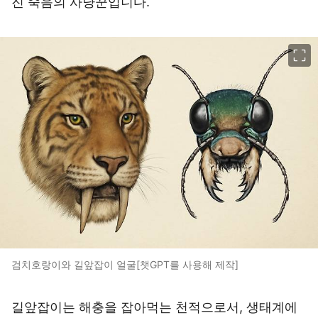
진 죽음의 사냥꾼입니다.
이미지 크게 보기
검치호랑이와 길앞잡이 얼굴[챗GPT를 사용해 제작]
길앞잡이는 해충을 잡아먹는 천적으로서, 생태계에