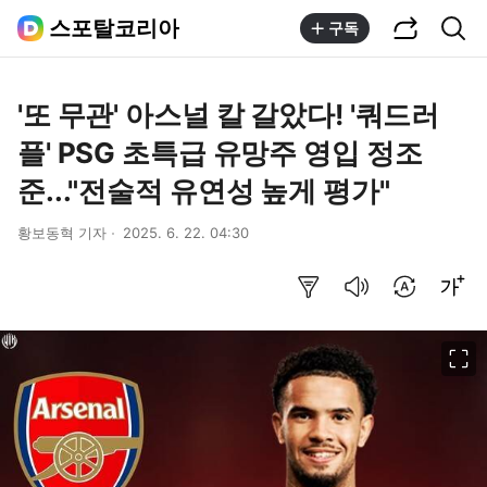
공유하기
통합검색
스포탈코리아
구독
'또 무관' 아스널 칼 갈았다! '쿼드러
플' PSG 초특급 유망주 영입 정조
준..."전술적 유연성 높게 평가"
황보동혁 기자
2025. 6. 22. 04:30
요약보기
음성으로 듣기
번역 설정
글씨크기 조절하기
이미지 크게 보기