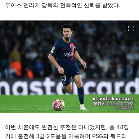
루이스 엔리케 감독의 전폭적인 신뢰를 받았다.
이미지 크게 보기
이번 시즌에도 완전한 주전은 아니었지만, 총 48경
기에 출전해 3골 2도움을 기록하며 PSG의 쿼드러