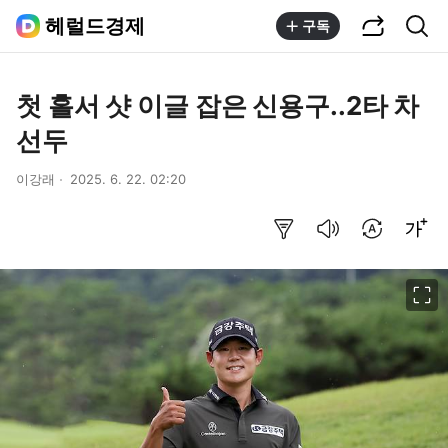
공유하기
통합검색
헤럴드경제
구독
첫 홀서 샷 이글 잡은 신용구..2타 차
선두
이강래
2025. 6. 22. 02:20
요약보기
음성으로 듣기
번역 설정
글씨크기 조절하기
이미지 크게 보기