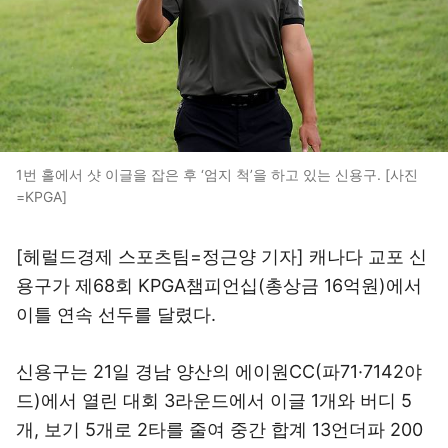
1번 홀에서 샷 이글을 잡은 후 ‘엄지 척’을 하고 있는 신용구. [사진
=KPGA]
[헤럴드경제 스포츠팀=정근양 기자] 캐나다 교포 신
용구가 제68회 KPGA챔피언십(총상금 16억원)에서
이틀 연속 선두를 달렸다.
신용구는 21일 경남 양산의 에이원CC(파71·7142야
드)에서 열린 대회 3라운드에서 이글 1개와 버디 5
개, 보기 5개로 2타를 줄여 중간 합계 13언더파 200