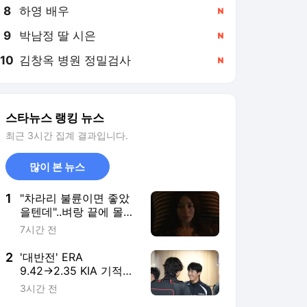
8
하영 배우
,신규
9
박남정 딸 시은
,신규
10
김창옥 병원 정밀검사
,신규
스타뉴스 랭킹 뉴스
최근 3시간 집계 결과입니다.
많이 본 뉴스
1
"차라리 불륜이면 좋았
을텐데"..벼랑 끝에 몰려
도 김혜수는 김혜수 [지
7시간 전
금 불륜]
2
'대반전' ERA
9.42→2.35 KIA 기적의
'이 투수' 폭염 속 대도
3시간 전
약 이끌까