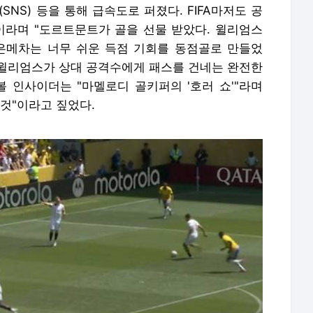
NS) 등을 통해 급속도로 퍼졌다. FIFA마저도 공
이라며 "도르트문트가 골을 선물 받았다. 윌리엄스
은메차는 너무 쉬운 득점 기회를 동점골로 만들었
 "윌리엄스가 상대 공격수에게 패스를 건네는 완전한
볼 인사이더는 "마멜로디 골키퍼의 '호러 쇼'"라며
것"이라고 짚었다.