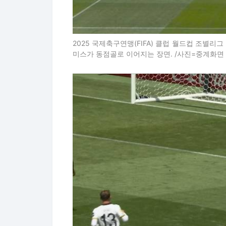
2025 국제축구연맹(FIFA) 클럽 월드컵 조별
미스가 동점골로 이어지는 장면. /사진=중계화면