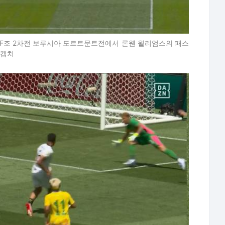
리그 F조 2차전 보루시아 도르트문트전에서 론웬 윌리엄스의 패스
 캡처