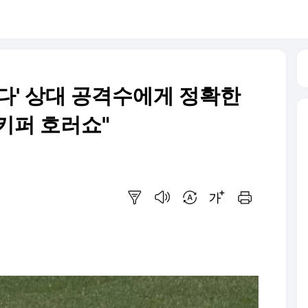
다' 상대 공격수에게 정확한
키퍼 호러쇼"
요약보기
음성으로 듣기
번역 설정
글씨크기 조절하기
인쇄하기