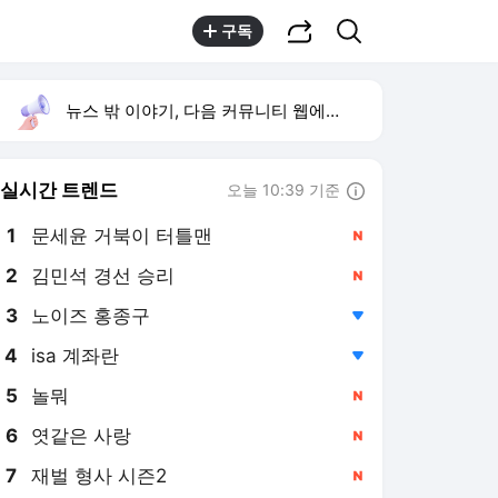
공유하기
검색
구독
뉴스 밖 이야기, 다음 커뮤니티 웹에서 보기
실시간 트렌드
오늘 10:39 기준
툴팁보기
1
문세윤 거북이 터틀맨
,신규
2
김민석 경선 승리
,신규
3
노이즈 홍종구
,하락
4
isa 계좌란
,하락
5
놀뭐
,신규
6
엿같은 사랑
,신규
7
재벌 형사 시즌2
,신규