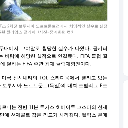
리그 F조 2차전 보루시아 도르트문트전에서 치명적인 실수로 실점
론웬 윌리엄스 골키퍼. /사진=중계화면 캡처
드컵 무대에서 그야말로 황당한 실수가 나왔다. 골키퍼
 바람에 허망한 실점으로 연결됐다. FIFA 클럽 월
)에 달하는 FIFA 주관 최대 클럽대항전이다.
) 미국 신시내티의 TQL 스타디움에서 열리고 있는
보루시아 도르트문트(독일)의 대회 조별리그 F조
로디는 전반 11분 루카스 히베이루 코스타의 선제
 만에 선제골로 잡은 리드가 사라졌다. 펠릭스 은메