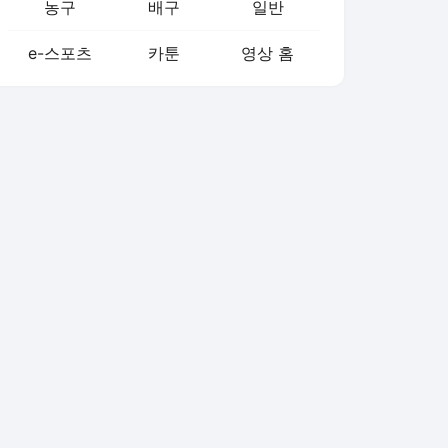
농구
배구
일반
e-스포츠
카툰
영상 홈