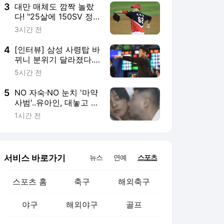
3
대만 매체도 깜짝 놀랐
다! "25살에 150SV 정
해영, AG 탈락→전격 군
3시간 전
입대 결심"
4
[인터뷰] 삼성 사령탑 바
뀌니 분위기 달라졌다...
김상식 감독 "선수들 의
5시간 전
욕 충만, 누구 할 것 없
이 다 열심히 한다"
5
NO 자숙·NO 눈치 '마약
사범'..유아인, 대놓고 남
사친과 '볼 뽀뽀' "사랑
1시간 전
할게" 럽스타 포착 [스타
이슈]
서비스 바로가기
뉴스
연예
스포츠
스포츠 홈
축구
해외축구
야구
해외야구
골프