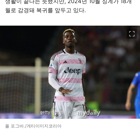
생활이 끝나는 듯했지만, 2024년 10월 징계가 18개
월로 감경돼 복귀를 앞두고 있다.
이미지 크게 보기
폴 포그바./게티이미지코리아