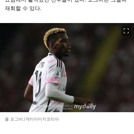
재회할 수 있다.
이미지 크게 보기
폴 포그바./게티이미지코리아