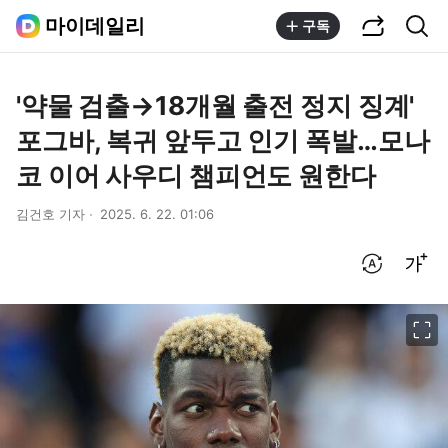
공유하기
통합검색
마이데일리
구독
'약물 검출→18개월 출전 정지 징계'
포그바, 복귀 앞두고 인기 폭발…모나
코 이어 사우디 챔피언도 원한다
김건호 기자
2025. 6. 22. 01:06
번역 설정
글씨크기 조절하기
이미지 크게 보기