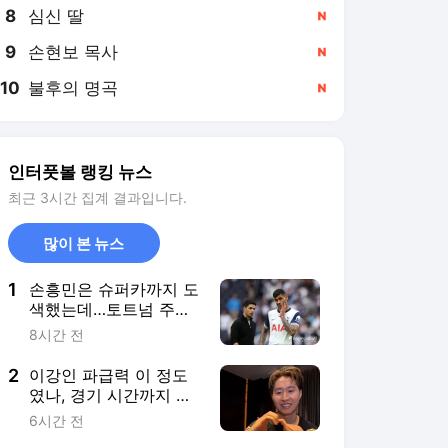
8
심신 딸
,신규
9
손현보 목사
,신규
10
불후의 명곡
,신규
인터풋볼 랭킹 뉴스
최근 3시간 집계 결과입니다.
많이 본 뉴스
1
손흥민은 슈퍼카까지 도
색했는데…토트넘 주장
로메로, '북런던 라이벌'
8시간 전
아스널 이적 가능성 "아
르테타가 강하게 영입
2
이강인 파급력 이 정도
밀어붙이는 중"
였나, 경기 시간까지 바
꾼다…ATM, 韓 팬 위해
6시간 전
이른 킥오프 추진→현지