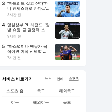
팬들은 "처음엔 달갑지
3
"마드리드 살고 싶다"더
않았다"
니 맨체스터로 간다..."로
드리가 바르셀로나 이적
3시간 전
하면 엔조 영입 검토"
4
명실상부 PL 레전드, '양
발 슈팅-골 결정력-스피
드'로 유명했는데 드리
9시간 전
블도 최상위권…손흥민,
최근 10시즌 돌파 성공
5
"아스널이나 맨유가 움
전체 10위
직이면 이적 선택할 수
도"…'2005년생 이탈리
7시간 전
아 특급 ST' 에스포지토,
캐릭 감독 책상에 스카
우팅 보고서까지 올라갔
다
서비스 바로가기
뉴스
연예
스포츠
스포츠 홈
축구
해외축구
야구
해외야구
골프