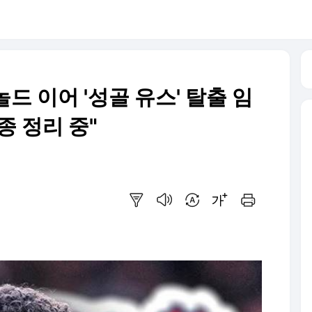
 아놀드 이어 '성골 유스' 탈출 임
종 정리 중"
요약보기
음성으로 듣기
번역 설정
글씨크기 조절하기
인쇄하기