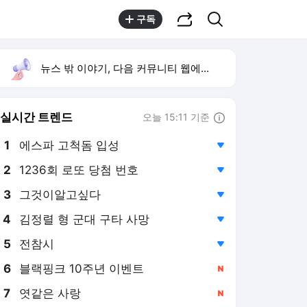
공유하기
검색
구독
뉴스 밖 이야기, 다음 커뮤니티 웹에서 보기
실시간 트렌드
오늘 15:11 기준
툴팁보기
1
에스파 고척돔 입성
,하락
2
1236회 로또 당첨 번호
,하락
3
그것이알고싶다
,하락
4
김정렬 형 군대 구타 사망
,하락
5
전참시
,하락
6
블랙핑크 10주년 이벤트
,신규
7
엿같은 사랑
,신규