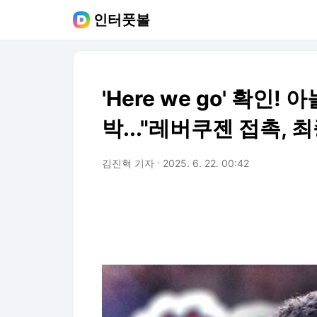
인터풋볼
'Here we go' 확인!
박..."레버쿠젠 접촉, 최
김진혁 기자
2025. 6. 22. 00:42