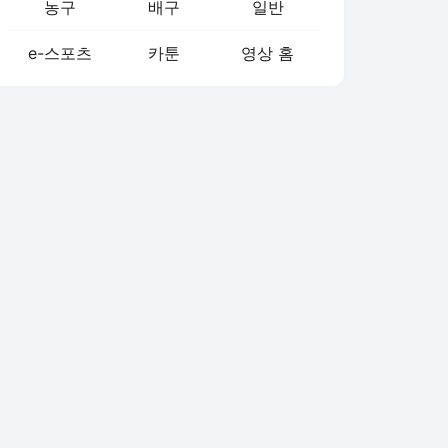
농구
배구
일반
e-스포츠
카툰
영상 홈