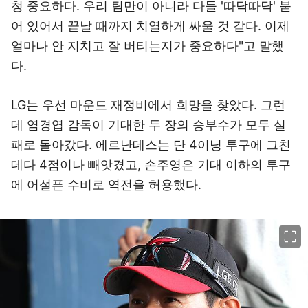
청 중요하다. 우리 팀만이 아니라 다들 '따닥따닥' 붙
어 있어서 끝날 때까지 치열하게 싸울 것 같다. 이제
얼마나 안 지치고 잘 버티는지가 중요하다"고 말했
다.
LG는 우선 마운드 재정비에서 희망을 찾았다. 그런
데 염경엽 감독이 기대한 두 장의 승부수가 모두 실
패로 돌아갔다. 에르난데스는 단 4이닝 투구에 그친
데다 4점이나 빼앗겼고, 손주영은 기대 이하의 투구
에 어설픈 수비로 역전을 허용했다.
이미지 크게 보기