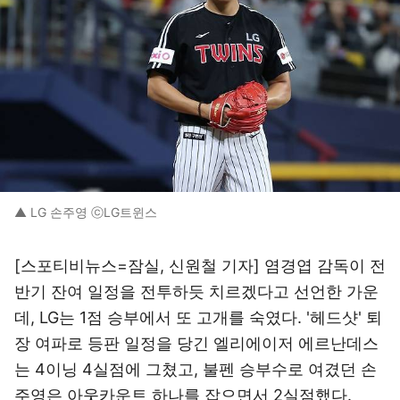
▲ LG 손주영 ⓒLG트윈스
[스포티비뉴스=잠실, 신원철 기자] 염경엽 감독이 전
반기 잔여 일정을 전투하듯 치르겠다고 선언한 가운
데, LG는 1점 승부에서 또 고개를 숙였다. '헤드샷' 퇴
장 여파로 등판 일정을 당긴 엘리에이저 에르난데스
는 4이닝 4실점에 그쳤고, 불펜 승부수로 여겼던 손
주영은 아웃카운트 하나를 잡으면서 2실점했다.