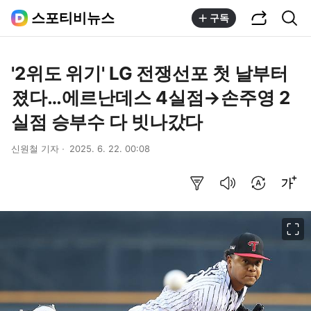
공유하기
통합검색
스포티비뉴스
구독
'2위도 위기' LG 전쟁선포 첫 날부터
졌다…에르난데스 4실점→손주영 2
실점 승부수 다 빗나갔다
신원철 기자
2025. 6. 22. 00:08
요약보기
음성으로 듣기
번역 설정
글씨크기 조절하기
이미지 크게 보기