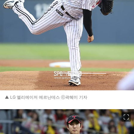
▲ LG 엘리에이저 에르난데스 ⓒ곽혜미 기자
이미지 크게 보기