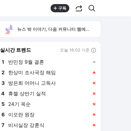
공유하기
검색
구독
뉴스 밖 이야기, 다음 커뮤니티 웹에서 보기
실시간 트렌드
오늘 16:02 기준
툴팁보기
1
반민정 9월 결혼
,유지
2
한상미 조사국장 해임
,상승
3
방은희 어머니 고독사
,신규
4
휴젤 상반기 실적
,신규
5
24기 옥순
,신규
6
이모란 원장
,신규
7
비서실장 강훈식
,신규