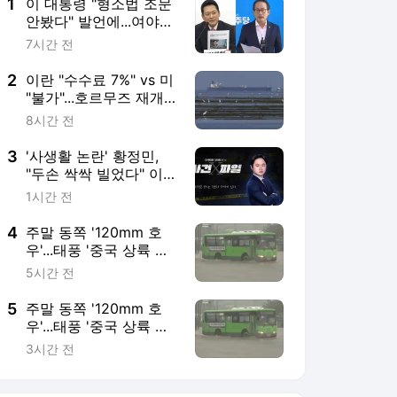
1
이 대통령 "형소법 조문
안봤다" 발언에...여야
설전 격화
7시간 전
2
이란 "수수료 7%" vs 미
"불가"...호르무즈 재개
방 막판 진통
8시간 전
3
'사생활 논란' 황정민,
"두손 싹싹 빌었다" 이유
는? [사건X파일]
1시간 전
4
주말 동쪽 '120mm 호
우'...태풍 '중국 상륙 뒤'
변수
5시간 전
5
주말 동쪽 '120mm 호
우'...태풍 '중국 상륙 뒤'
변수
3시간 전