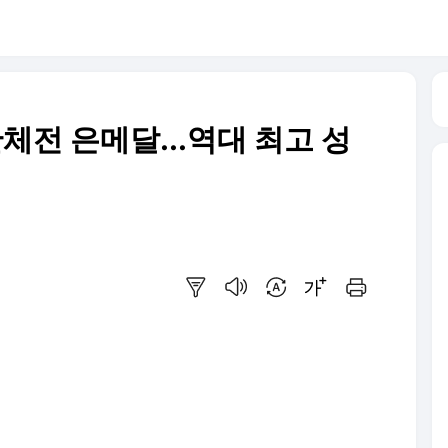
전 은메달...역대 최고 성
요약보기
음성으로 듣기
번역 설정
글씨크기 조절하기
인쇄하기