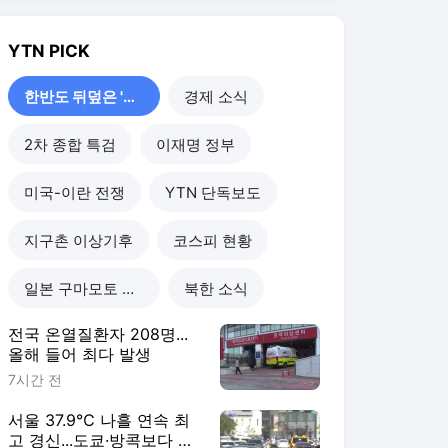
YTN
PICK
한반도 뒤덮은 '폭염'
경제 소식
2차 종합 특검
이재명 정부
미국-이란 전쟁
YTN 단독보도
지구촌 이상기후
코스피 현황
일본 구마모토 강진
북한 소식
전국 온열질환자 208명...
올해 들어 최다 발생
7시간 전
서울 37.9℃ 나흘 연속 최
고 경신...도쿄·방콕보다 덥