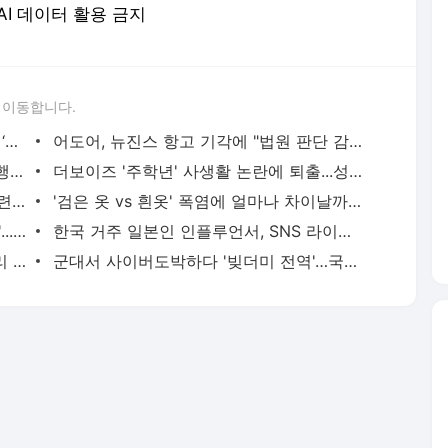
 AI 데이터 활용 금지
 이동합니다.
[단독] '지드래곤 열애설' 주인공 김고은, ‘솔로지옥5’ 합류
어도어, 뉴진스 항고 기각에 "법원 판단 감사…제자리로 돌아오길"
윤딴딴·은종, 파경 후 진흙탕 폭로전…폭행 영상 공개 '충격'
더보이즈 '주학년' 사생활 논란에 퇴출...성매매는 부인
육성재, 신곡 '이제야' MV 티저 공개…아련한 이별 감성
'검은 옷 vs 흰옷' 폭염에 얼마나 차이날까?...수도권 극한 더위 절정
다카이치 지진 피해지 방문 영상에 '경악'...日배우도 "미친 짓" 직격
한국 거주 일본인 인플루언서, SNS 라이브방송 도중 사망
"다음엔 화장실 요금?"...호주 항공사 '머리 위 짐칸' 유료화
군대서 사이버도박하다 '빚더미 전역'…국방부, 자진신고제 검토