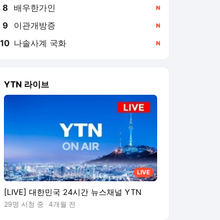
8
배우한가인
,신규
9
이관개방증
,신규
10
나솔사계 국화
,신규
YTN 라이브
LIVE
[LIVE] 대한민국 24시간 뉴스채널 YTN
29명 시청 중
4개월 전