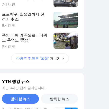
다
7시간 전
프로야구, 일요일까지 전
경기 취소
8시간 전
폭염 피해 계곡으로!...더위
도 추억도 '풍덩'
9시간 전
한반도 뒤덮은 '폭염'
더보기
YTN 랭킹 뉴스
최근 3시간 집계 결과입니다.
많이 본 뉴스
탐독한 뉴스