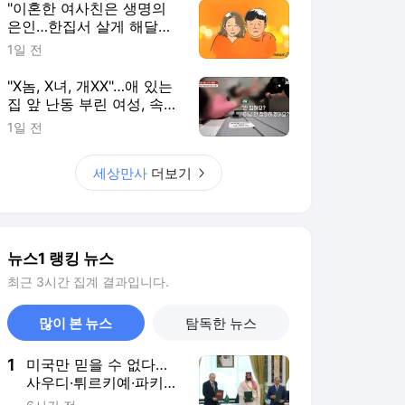
뉴스1 랭킹 뉴스
최근 3시간 집계 결과입니다.
많이 본 뉴스
탐독한 뉴스
1
미국만 믿을 수 없다…
사우디·튀르키예·파키스
탄 '공동방위협정' 체결
6시간 전
(종합)
2
천하람, 국회의원 첫 논
산훈련소 입소…"감사하
는 마음으로 훈련"
8시간 전
3
"대통령은 세입자" 美법
원 연회장 판결에 트럼
프 격분…대법원 상고
4시간 전
(종합)
4
李대통령, 오세훈 용산
공원 반대에 "독불장군