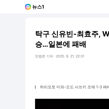
뉴스1
탁구 신유빈-최효주, 
승…일본에 패배
안영준 기자
2025. 6. 21. 22:31
하리모토 미와-오도 사쓰키 조에 1-3 패