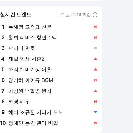
6
장기하 아이유 BGM
,신규
7
최성원 백혈병 완치
,상승
8
하영 배우
,신규
9
해이 조규찬 기러기 부부
,하락
10
정해인 동안 관리 비결
,신규
뉴스1
PICK
세상만사
역사&오늘
롤러코스피
美-이란 종전협상
오늘의 사건사고
이재명 시대
지구촌 화제의 뉴스
러시아-우크라 전쟁