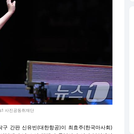
ews1 사진공동취재단
자탁구 간판 신유빈(대한항공)이 최효주(한국마사회)