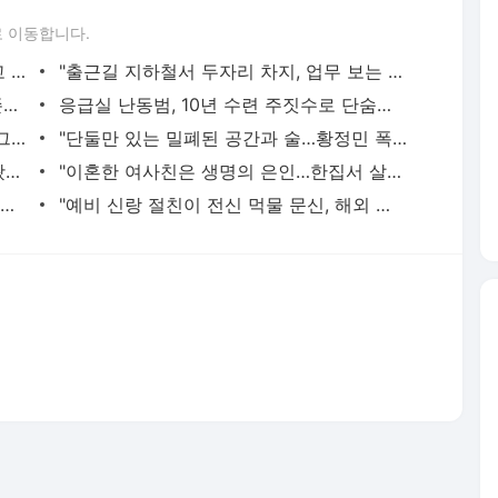
 이동합니다.
황정민의 또 다른 팬 등장 "지독히 엮이고 싶었던 건 너" 폭로녀 직격
"출근길 지하철서 두자리 차지, 업무 보는 100㎏ 남성…부딪히면 신경질"
"난 20년 병수발했는데…'배다른 형제' 존재, 유산 절반 가져가나"
응급실 난동범, 10년 수련 주짓수로 단숨에 제압한 간호사 화제[영상]
"죽여줄까?" "그래 죽여라" 보행자 향해 그대로 차량 돌진한 운전자[영상]
"단둘만 있는 밀폐된 공간과 술…황정민 폭로녀는 두가지에 집착했다"
서장훈, 28억에 산 강남 건물 450억 내놨다…세후 차익 280억 '잭팟'
"이혼한 여사친은 생명의 은인…한집서 살게 해달라" 남편 요구에 '절망'
"내 '치부'까지 시모에게 보고하는 남편…집이 감옥 같다" 아내 고통
"예비 신랑 절친이 전신 먹물 문신, 해외 도피 준비"…예비 신부 '혼란'