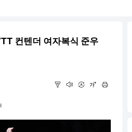
WTT 컨텐더 여자복식 준우
요약보기
음성으로 듣기
번역 설정
글씨크기 조절하기
인쇄하기
배