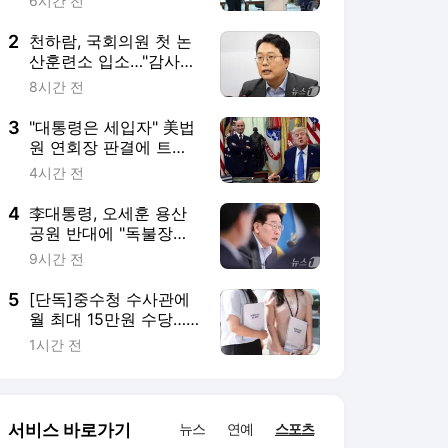
처럼 못해…서울시와 협
9시간 전
의하라"
5
[단독]중수청 수사관에
월 최대 15만원 수당…
검찰 인력 유인책 될까
1시간 전
서비스 바로가기
뉴스
연예
스포츠
스포츠 홈
축구
해외축구
야구
해외야구
골프
농구
배구
일반
e-스포츠
카툰
영상 홈