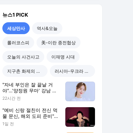
"자네 부인은 잘 끝날 거
야"…'양정원 무마' 강남 경
찰, 다른 돈도 받은 정황
22시간 전
"예비 신랑 절친이 전신 먹
물 문신, 해외 도피 준비"…
예비 신부 '혼란'
1일 전
"이혼한 여사친은 생명의
은인…한집서 살게 해달라"
남편 요구에 '절망'
1일 전
"X놈, X녀, 개XX"…애 있는
집 앞 난동 부린 여성, 속옷
까지 훌러덩[영상]
1일 전
세상만사
더보기