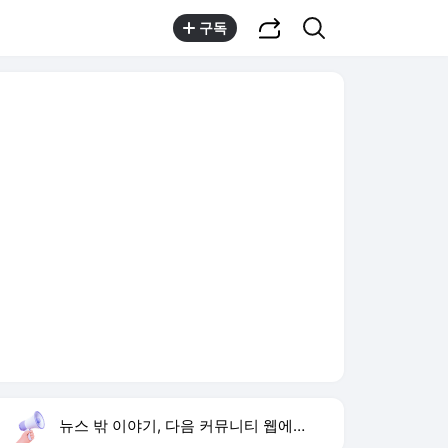
공유하기
검색
구독
뉴스 밖 이야기, 다음 커뮤니티 웹에서 보기
실시간 트렌드
오늘 21:49 기준
툴팁보기
1
류혜영 고경표 친분
,신규
2
황희 폐버스 청년주택
,신규
3
샤이니 민호
,유지
4
재벌 형사 시즌2
,상승
5
하리수 미키정 이혼
,상승