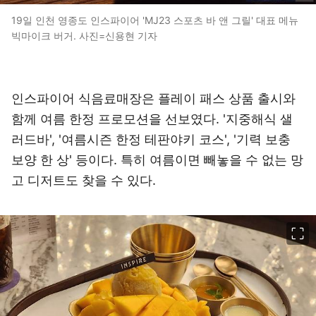
19일 인천 영종도 인스파이어 'MJ23 스포츠 바 앤 그릴' 대표 메뉴
빅마이크 버거. 사진=신용현 기자
인스파이어 식음료매장은 플레이 패스 상품 출시와
함께 여름 한정 프로모션을 선보였다. '지중해식 샐
러드바', '여름시즌 한정 테판야키 코스', '기력 보충
보양 한 상' 등이다. 특히 여름이면 빼놓을 수 없는 망
고 디저트도 찾을 수 있다.
이미지 크게 보기