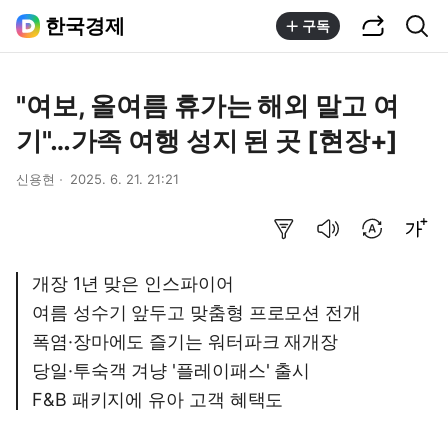
공유하기
통합검색
한국경제
구독
"여보, 올여름 휴가는 해외 말고 여
기"…가족 여행 성지 된 곳 [현장+]
신용현
2025. 6. 21. 21:21
요약보기
음성으로 듣기
번역 설정
글씨크기 조절하기
개장 1년 맞은 인스파이어
여름 성수기 앞두고 맞춤형 프로모션 전개
폭염·장마에도 즐기는 워터파크 재개장
당일·투숙객 겨냥 '플레이패스' 출시
F&B 패키지에 유아 고객 혜택도